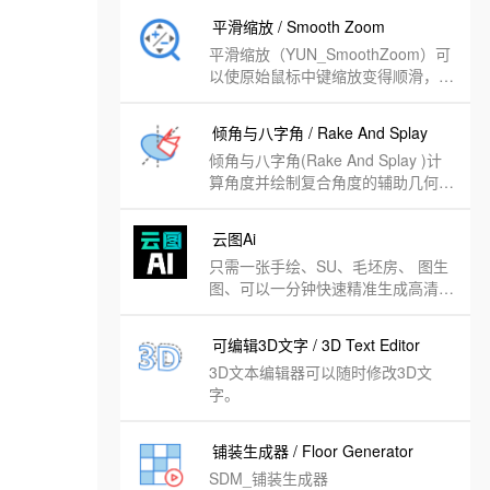
平滑缩放 / Smooth Zoom
平滑缩放（YUN_SmoothZoom）可
以使原始鼠标中键缩放变得顺滑，不
再有跳动的感觉。
倾角与八字角 / Rake And Splay
倾角与八字角(Rake And Splay )计
算角度并绘制复合角度的辅助几何图
形，如倾角和八字角。
云图Ai
只需一张手绘、SU、毛坯房、 图生
图、可以一分钟快速精准生成高清效
果图。
可编辑3D文字 / 3D Text Editor
3D文本编辑器可以随时修改3D文
字。
铺装生成器 / Floor Generator
SDM_铺装生成器