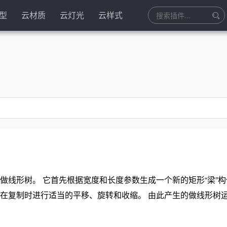
型
云材质
云灯光
云样式
做线形树。 它首先根据宽度和长度参数生成一个新的矩形“梁”
将在复制时进行适当的平移、旋转和收缩。 由此产生的做线形树