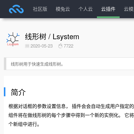
社区版
模兔云
个人云
云插件
云模
线形树 / Lsystem
2020-05-23
7722
线形树用于快速生成线形树。
简介
根据对话框的参数设置信息， 插件会会自动生成用户指定的
组件将在做线形树的每个步骤中得到一个新的实例化。 它
个新组中进行。