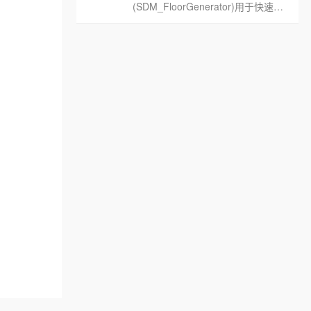
(SDM_FloorGenerator)用于快速生
成各种形式的地面及墙面铺装。