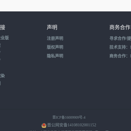
接
声明
商务合作
企业版
注册声明
寻求合作/
盟
版权声明
技术支持：195
育
隐私声明
商务合作：132
育
渲染
到
晋ICP备16009909号-4
晋公网安备14108102001152