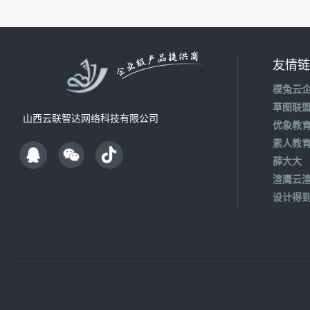
友情链
模兔云
草图联
山西云联智达网络科技有限公司
优象教
素人教
薛大大
渲鹰云
设计得