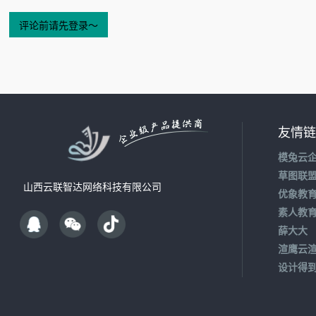
友情链
模兔云
草图联
山西云联智达网络科技有限公司
优象教
素人教
薛大大
渲鹰云
设计得