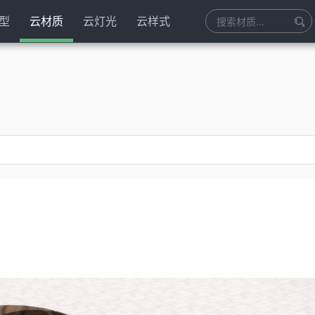
型
云材质
云灯光
云样式