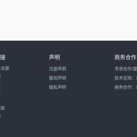
接
声明
商务合作
企业版
注册声明
寻求合作/
盟
版权声明
技术支持：195
育
隐私声明
商务合作：132
育
渲染
到