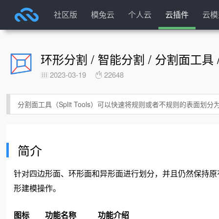
社区版
模兔云
个人云
云插件
云模
环形分割 / 智能分割 / 分割面工具 / Sp
2023-03-19
22648
分割面工具（Split Tools）可以快速将规则或者不规则的表面划
简介
针对四边形面、环形面和异形面进行划分，并且仍然保持原有
形建模操作。
图标
功能名称
功能介绍