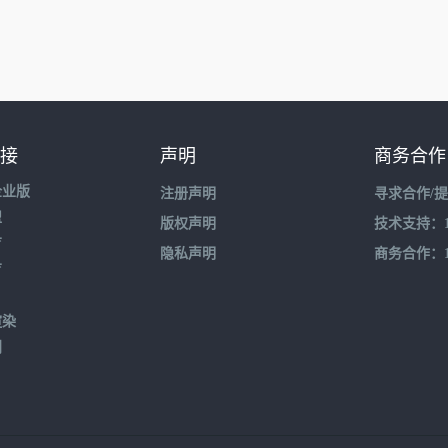
接
声明
商务合作
企业版
注册声明
寻求合作/
盟
版权声明
技术支持：195
育
隐私声明
商务合作：132
育
渲染
到