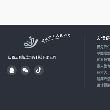
友情链
模兔云
草图联
山西云联智达网络科技有限公司
优象教
素人教
薛大大
渲鹰云
设计得