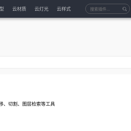
型
云材质
云灯光
云样式
移、切割、图层检索等工具