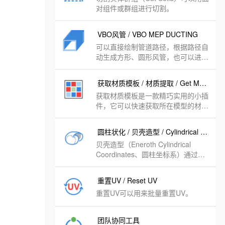
对组件或群组进行切割。
VBO风管 / VBO MEP DUCTING
可以直接绘制管道路径，根据路径自
动生成方形、圆形风管，也可以进行
编辑
获取材质模板 / 材质提取 / Get Mat Temp
获取材质模板是一款精巧实用的小插
件，它可以快速获取所在模型的材
质，并形成一个材质的模板，可以拷
贝到其它的模型当中，方便我们快速
圆柱状化 / 贝壳造型 / Cylindrical Coordinates
的获取其它模型的贴图材质。
贝壳造型（Eneroth Cylindrical
Coordinates、圆柱坐标系）通过让
原有X代表半径，原有Y代表角度，
移动选定组/组件内的所有顶点。用
重置UV / Reset UV
于创建螺旋形状。
重置UV可以用来批量重置UV。
团队协同工具