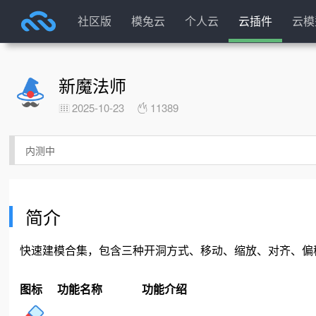
社区版
模兔云
个人云
云插件
云模
新魔法师
2025-10-23
11389
内测中
简介
快速建模合集，包含三种开洞方式、移动、缩放、对齐、偏
图标
功能名称
功能介绍