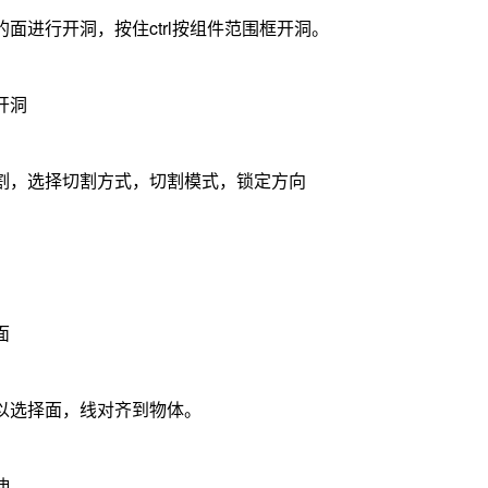
面进行开洞，按住ctrl按组件范围框开洞。
开洞
割，选择切割方式，切割模式，锁定方向
面
以选择面，线对齐到物体。
伸。