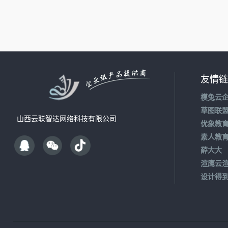
友情链
模兔云
草图联
山西云联智达网络科技有限公司
优象教
素人教
薛大大
渲鹰云
设计得