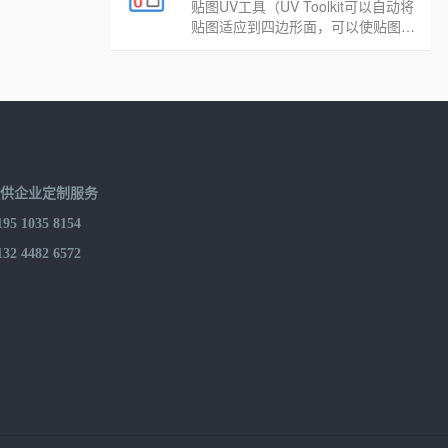
贴图UV工具（UV Toolkit可以自动将
贴图适应到四边形面，可以使贴图更
完美地适应模型。还可以将附在正面
(或背面)的材质同时附到背面(或正
面)。
提供企业定制服务
 1035 8154
 4482 6572