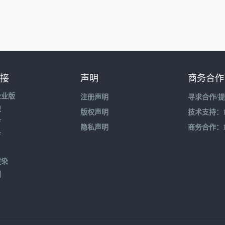
接
声明
商务合作
企业版
注册声明
寻求合作/
盟
版权声明
技术支持：195
育
隐私声明
商务合作：132
育
渲染
到