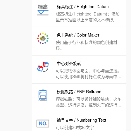
标高标注 / Heighttool Datum
标高标注(Heighttool Datum)：添加
显示基准面以上高度的文本/箭头。
显示文本在Z中的位置的更改。可以
根据模型设置基准，并将现有文本转
色卡系统 / Color Maker
换为高度标签。
使用基于行业和标准的颜色创建材
质。
中心对齐旋转
可以把物体面与面、中心与面连接。
可以使用Shift将衬托点改为与面中心
不同的位置，Ctrl（MAC使用Alt）围
绕其自身轴线自由旋转物体
模拟铁路 / ENE Railroad
模拟铁路：可以设计铺设铁轨、火车
类型、运行速度，控制火车的运行速
度和方向，控制道闸的分道方向来模
拟火车的运行。
编号文字 / Numbering Text
可以创建2d或3d文字