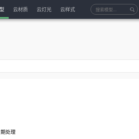
型
云材质
云灯光
云样式
后期处理