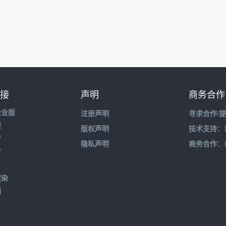
接
声明
商务合作
企业版
注册声明
寻求合作/
盟
版权声明
技术支持：195
育
隐私声明
商务合作：132
育
渲染
到