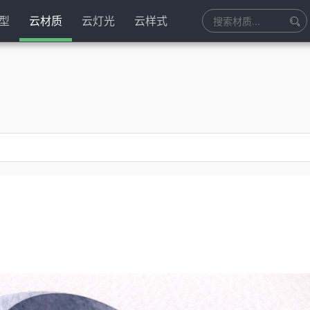
型
云材质
云灯光
云样式