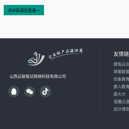
友情链
模兔云
草图联
山西云联智达网络科技有限公司
优象教
素人教
薛大大
渲鹰云
设计得