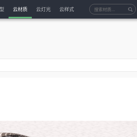
型
云材质
云灯光
云样式