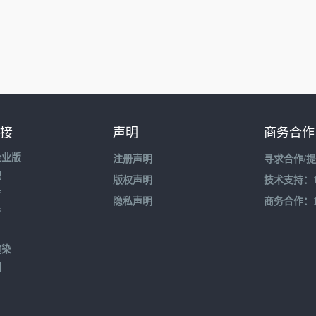
接
声明
商务合作
企业版
注册声明
寻求合作/
盟
版权声明
技术支持：195
育
隐私声明
商务合作：132
育
渲染
到