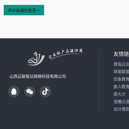
友情链
模兔云
草图联
山西云联智达网络科技有限公司
优象教
素人教
薛大大
渲鹰云
设计得