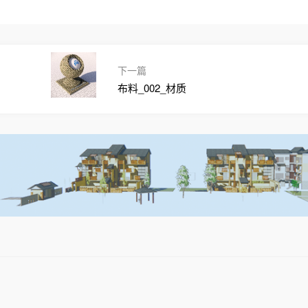
下一篇
布料_002_材质