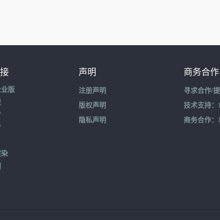
接
声明
商务合作
企业版
注册声明
寻求合作/
盟
版权声明
技术支持：195
育
隐私声明
商务合作：132
育
渲染
到