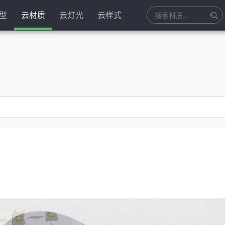
型
云材质
云灯光
云样式