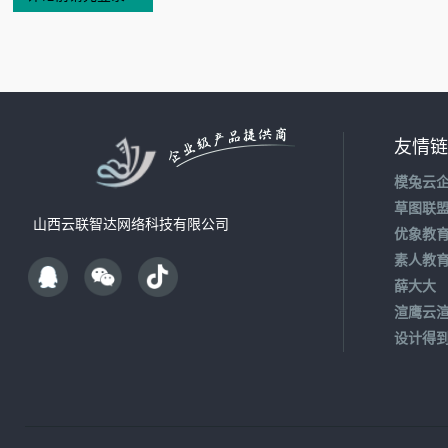
友情链
模兔云
草图联
山西云联智达网络科技有限公司
优象教
素人教
薛大大
渲鹰云
设计得