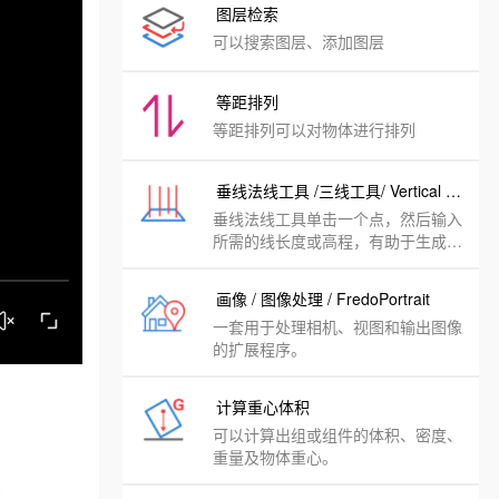
图层检索
可以搜索图层、添加图层
等距排列
等距排列可以对物体进行排列
垂线法线工具 /三线工具/ Vertical Line Tools
垂线法线工具单击一个点，然后输入
所需的线长度或高程，有助于生成垂
直线或普通线的三个工具。
画像 / 图像处理 / FredoPortrait
一套用于处理相机、视图和输出图像
的扩展程序。
计算重心体积
可以计算出组或组件的体积、密度、
重量及物体重心。