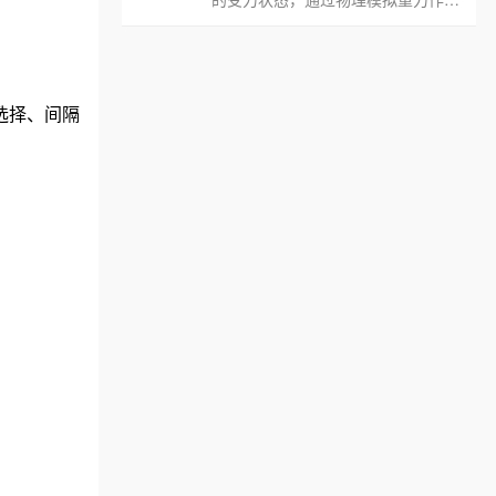
自然下坠创建真实的绳索、线缆、电
线等，落置于底面。
选择、间隔