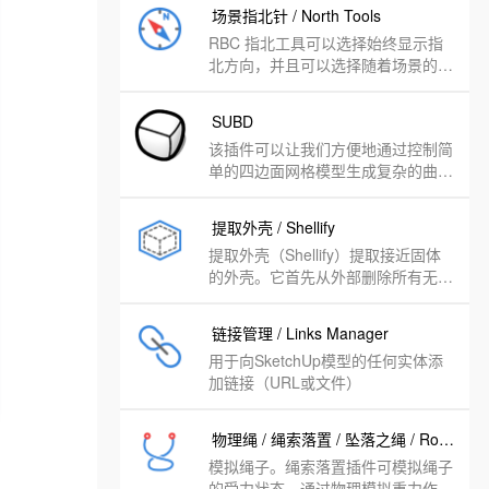
场景指北针 / North Tools
RBC 指北工具可以选择始终显示指
北方向，并且可以选择随着场景的变
化而自动调整日照方向，更换场景
时，不必重新更改日照。
SUBD
该插件可以让我们方便地通过控制简
单的四边面网格模型生成复杂的曲面
物体。
提取外壳 / Shellify
提取外壳（Shellify）提取接近固体
的外壳。它首先从外部删除所有无法
访问的几何图形。在第二次传递中，
它将遍历内部，并删除无法从内部访
链接管理 / Links Manager
问的所有外部几何图形。
用于向SketchUp模型的任何实体添
加链接（URL或文件）
物理绳 / 绳索落置 / 坠落之绳 / Ropefall
模拟绳子。绳索落置插件可模拟绳子
的受力状态，通过物理模拟重力作用