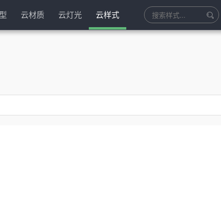
型
云材质
云灯光
云样式