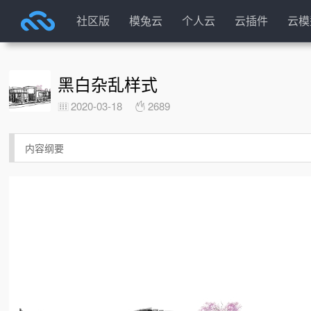
社区版
模兔云
个人云
云插件
云模
黑白杂乱样式
2020-03-18
2689
内容纲要