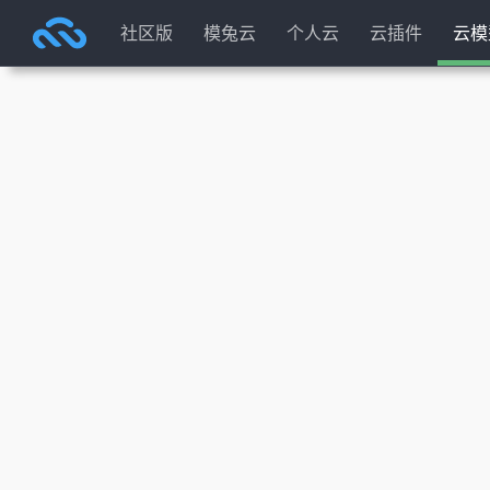
社区版
模兔云
个人云
云插件
云模