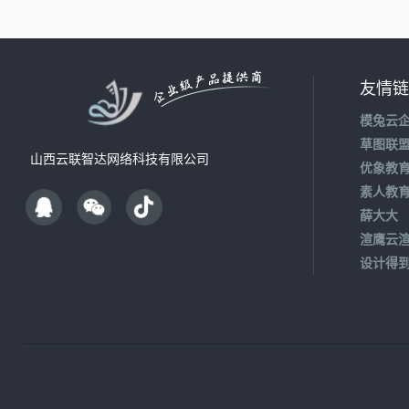
友情链
模兔云
草图联
山西云联智达网络科技有限公司
优象教
素人教
薛大大
渲鹰云
设计得