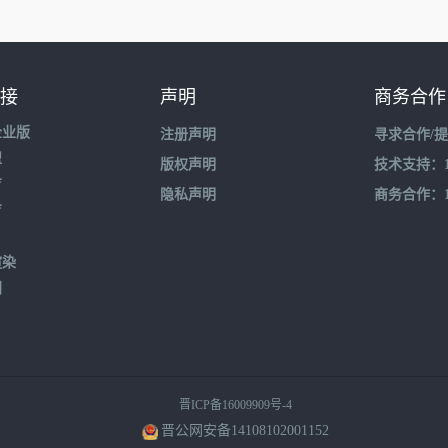
接
声明
商务合作
企业版
注册声明
寻求合作/
盟
版权声明
技术支持：195
育
隐私声明
商务合作：132
育
渲染
到
晋ICP备16009909号-4
晋公网安备14108102001152