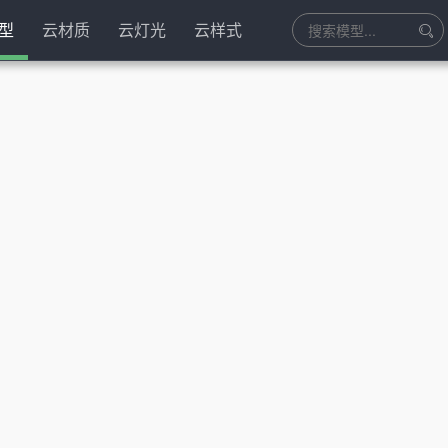
型
云材质
云灯光
云样式