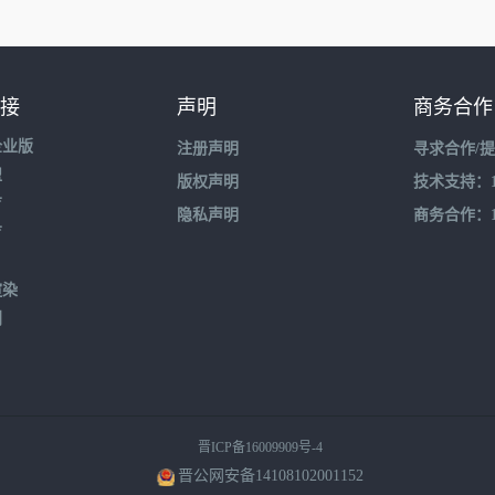
接
声明
商务合作
企业版
注册声明
寻求合作/
盟
版权声明
技术支持：195
育
隐私声明
商务合作：132
育
渲染
到
晋ICP备16009909号-4
晋公网安备14108102001152