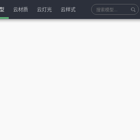
型
云材质
云灯光
云样式