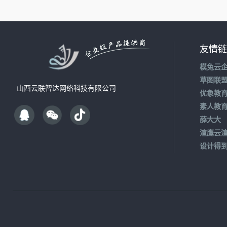
友情链
模兔云
草图联
山西云联智达网络科技有限公司
优象教
素人教
薛大大
渲鹰云
设计得