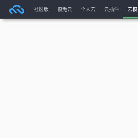
社区版
模兔云
个人云
云插件
云模