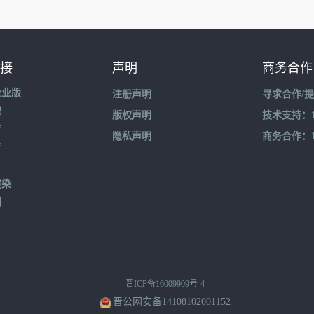
接
声明
商务合作
企业版
注册声明
寻求合作/
盟
版权声明
技术支持：195
育
隐私声明
商务合作：132
育
渲染
到
晋ICP备16009909号-4
晋公网安备14108102001152