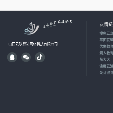
友情链
模兔云
草图联
山西云联智达网络科技有限公司
优象教
素人教
薛大大
渲鹰云
设计得