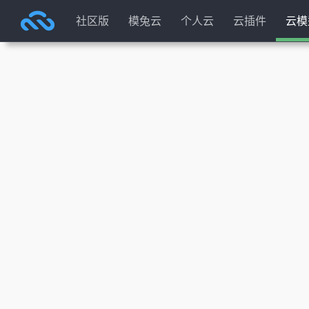
社区版
模兔云
个人云
云插件
云模