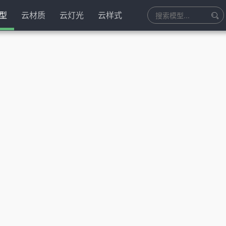
型
云材质
云灯光
云样式