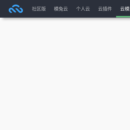
社区版
模兔云
个人云
云插件
云模