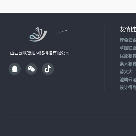
友情链
模兔云
草图联
山西云联智达网络科技有限公司
优象教
素人教
薛大大
渲鹰云
设计得