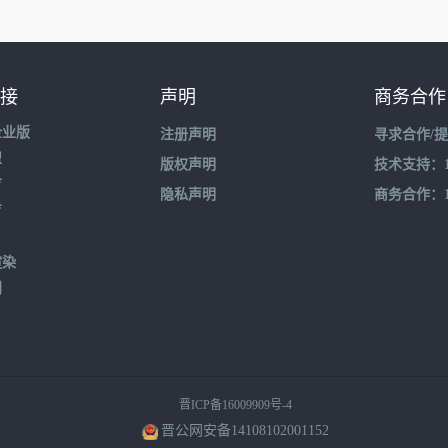
接
声明
商务合作
企业版
注册声明
寻求合作/
盟
版权声明
技术支持：195
育
隐私声明
商务合作：132
育
渲染
到
晋ICP备16009909号-4
晋公网安备14108102001152