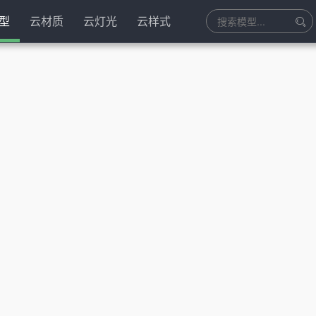
型
云材质
云灯光
云样式