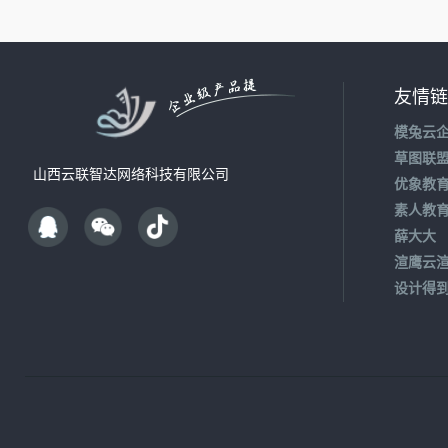
友情链
模兔云
草图联
山西云联智达网络科技有限公司
优象教
素人教
薛大大
渲鹰云
设计得