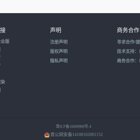
接
声明
商务合作
企业版
注册声明
寻求合作/
盟
版权声明
技术支持：195
育
隐私声明
商务合作：132
育
渲染
到
晋ICP备16009909号-4
晋公网安备14108102001152