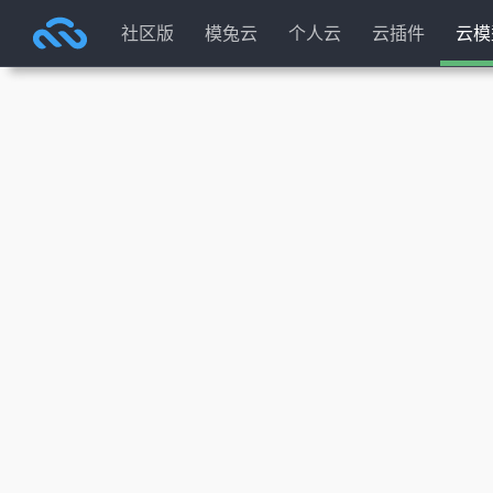
社区版
模兔云
个人云
云插件
云模