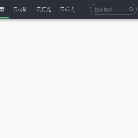
型
云材质
云灯光
云样式