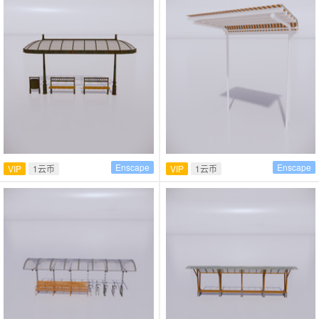
Enscape
Enscape
VIP
1云币
VIP
1云币