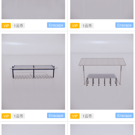
Enscape
Enscape
VIP
1云币
VIP
1云币
Enscape
Enscape
VIP
1云币
VIP
1云币