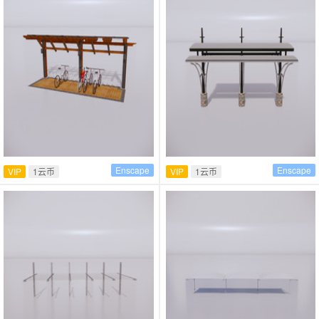
Enscape
Enscape
VIP
1云币
VIP
1云币