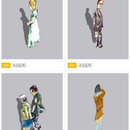
VIP
0.2云币
VIP
0.2云币