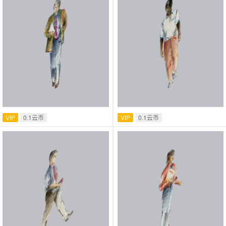
VIP
0.1云币
VIP
0.1云币