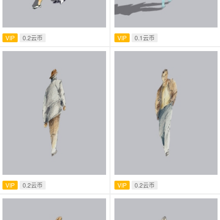
VIP
0.2云币
VIP
0.1云币
VIP
0.2云币
VIP
0.2云币