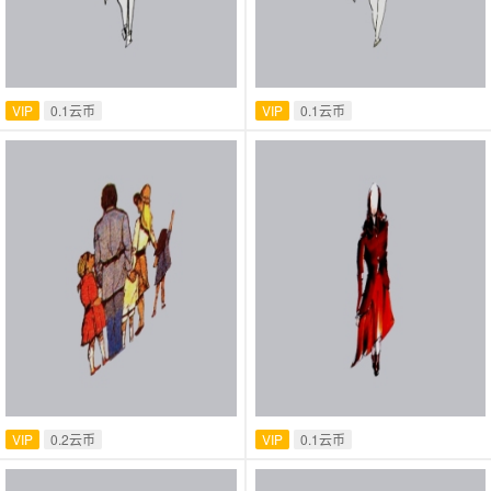
VIP
0.1云币
VIP
0.1云币
VIP
0.2云币
VIP
0.1云币