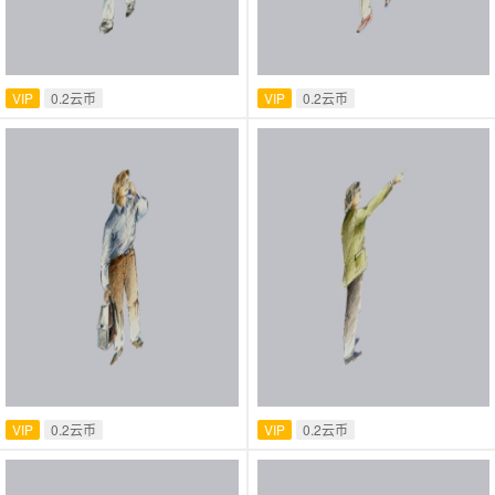
VIP
0.2云币
VIP
0.2云币
VIP
0.2云币
VIP
0.2云币