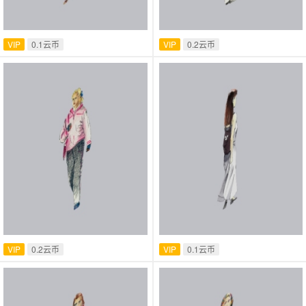
VIP
0.1云币
VIP
0.2云币
VIP
0.2云币
VIP
0.1云币