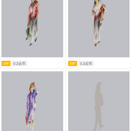
VIP
0.2云币
VIP
0.2云币