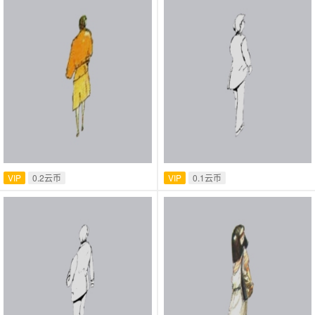
VIP
0.2云币
VIP
0.1云币