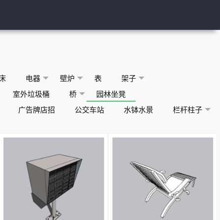
床
电器
壁炉
表
架子
室外垃圾桶
桥
园林坐凳
广告牌店招
公交车站
水钵水景
栏杆柱子