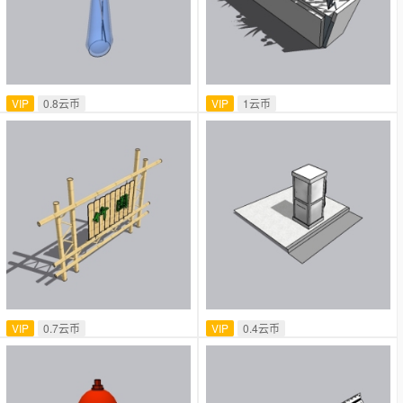
VIP
0.8云币
VIP
1云币
VIP
0.7云币
VIP
0.4云币