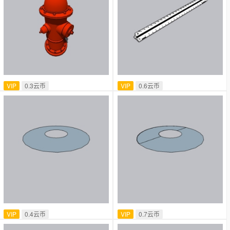
VIP
0.3云币
VIP
0.6云币
VIP
0.4云币
VIP
0.7云币