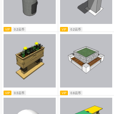
VIP
0.2云币
VIP
0.2云币
VIP
0.5云币
VIP
0.6云币