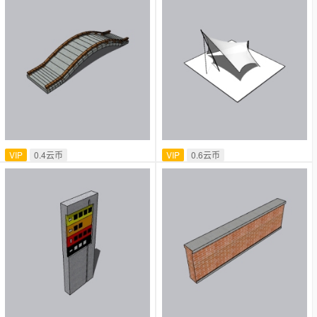
VIP
0.4云币
VIP
0.6云币