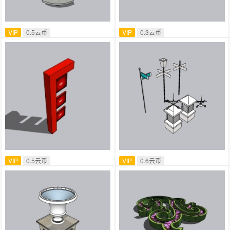
VIP
0.5云币
VIP
0.3云币
VIP
0.5云币
VIP
0.6云币