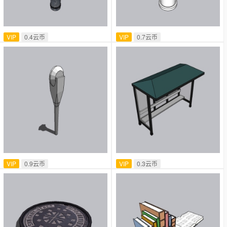
VIP
0.4云币
VIP
0.7云币
VIP
0.9云币
VIP
0.3云币