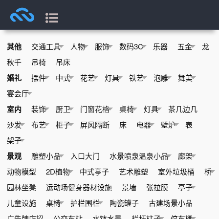
其他
交通工具
人物
服饰
数码3C
乐器
五金
龙
秋千
吊椅
吊床
婚礼
摆件
中式
花艺
灯具
铁艺
泡雕
舞美
宴会厅
室内
装饰
厨卫
门窗花格
桌椅
灯具
茶几边几
沙发
布艺
柜子
屏风隔断
床
电器
壁炉
表
架子
景观
雕塑小品
入口大门
水景喷泉温泉小品
廊架
动物模型
2D植物
中式亭子
艺术雕塑
室外垃圾桶
桥
园林坐凳
运动场健身器材设施
景墙
张拉膜
亭子
儿童设施
桌椅
护栏围栏
陶瓷罐子
古建场景小品
广告牌店招
公交车站
水钵水景
栏杆柱子
停车棚