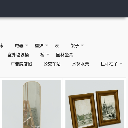
床
电器
壁炉
表
架子
室外垃圾桶
桥
园林坐凳
广告牌店招
公交车站
水钵水景
栏杆柱子