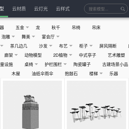
型
云材质
云灯光
云样式
器
五金
龙
秋千
吊椅
吊床
泡雕
舞美
宴会厅
茶几边几
沙发
布艺
柜子
屏风隔断
廊架
动物模型
2D植物
中式亭子
艺术雕塑
儿童设施
桌椅
护栏围栏
陶瓷罐子
古建场景小品
床
木屋
油纸伞雨伞
抱鼓石
楼梯
乐器