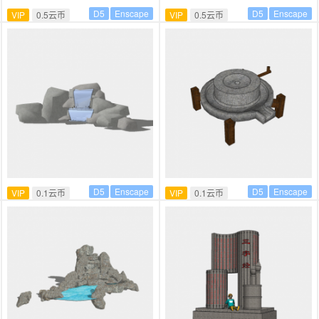
D5
Enscape
D5
Enscape
VIP
0.5云币
VIP
0.5云币
D5
Enscape
D5
Enscape
VIP
0.1云币
VIP
0.1云币