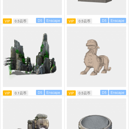
D5
Enscape
D5
Enscape
VIP
0.5云币
VIP
0.5云币
D5
Enscape
D5
Enscape
VIP
0.1云币
VIP
0.5云币