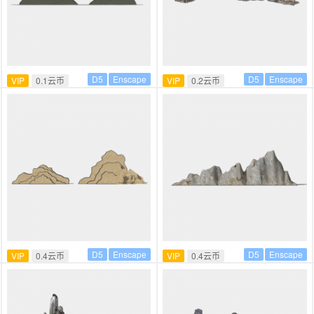
D5
Enscape
D5
Enscape
VIP
0.1云币
VIP
0.2云币
D5
Enscape
D5
Enscape
VIP
0.4云币
VIP
0.4云币