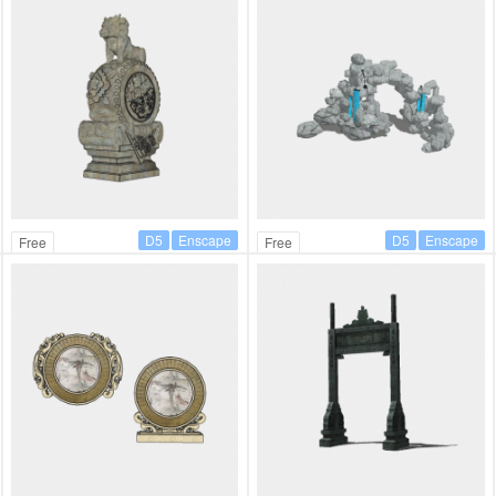
D5
Enscape
D5
Enscape
Free
Free