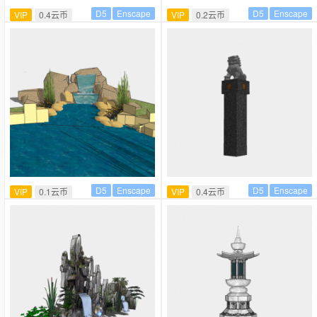
D5
Enscape
D5
Enscape
VIP
0.4云币
VIP
0.2云币
D5
Enscape
D5
Enscape
VIP
0.1云币
VIP
0.4云币