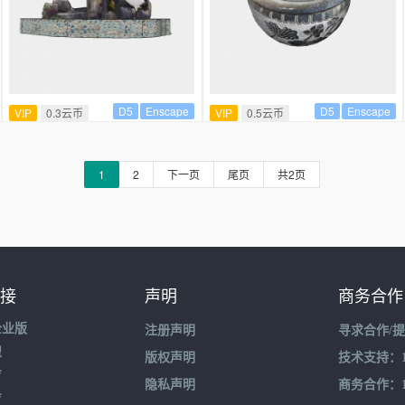
D5
Enscape
D5
Enscape
VIP
0.3云币
VIP
0.5云币
1
2
下一页
尾页
共2页
接
声明
商务合作
企业版
注册声明
寻求合作/
盟
版权声明
技术支持：195
育
隐私声明
商务合作：132
育