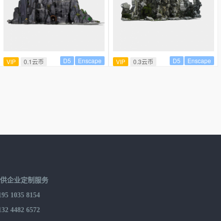
D5
Enscape
D5
Enscape
VIP
0.1云币
VIP
0.3云币
提供企业定制服务
 1035 8154
 4482 6572