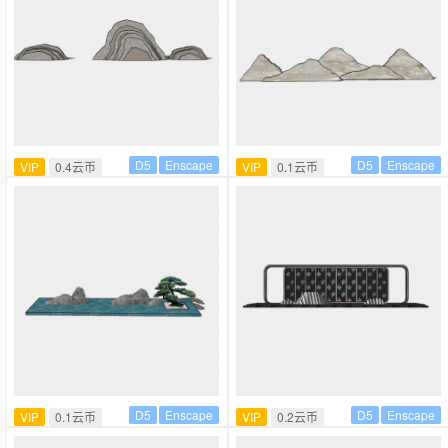
D5
Enscape
D5
Enscape
VIP
0.4云币
VIP
0.1云币
D5
Enscape
D5
Enscape
VIP
0.1云币
VIP
0.2云币