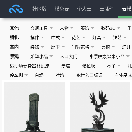
社区版
模兔云
个人云
云插件
云模
其他
交通工具
人物
服饰
数码3C
乐
婚礼
摆件
中式
花艺
灯具
铁艺
室内
装饰
厨卫
门窗花格
桌椅
灯具
景观
雕塑小品
入口大门
水景喷泉温泉小品
运动场健身器材设施
景墙
张拉膜
亭子
停车棚
台塔
牌坊
乡村入口标识
户外吊