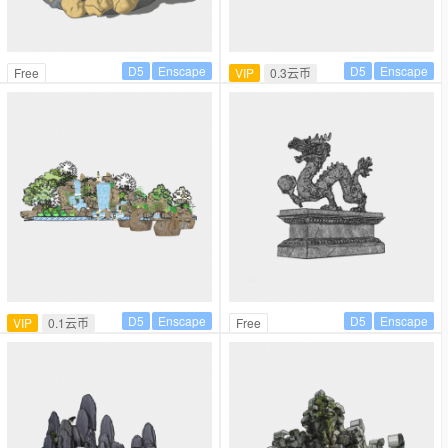
D5
Enscape
D5
Enscape
Free
VIP
0.3云币
D5
Enscape
D5
Enscape
VIP
0.1云币
Free