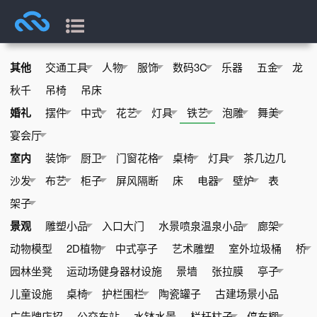
其他
交通工具
人物
服饰
数码3C
乐器
五金
龙
秋千
吊椅
吊床
婚礼
摆件
中式
花艺
灯具
铁艺
泡雕
舞美
宴会厅
室内
装饰
厨卫
门窗花格
桌椅
灯具
茶几边几
沙发
布艺
柜子
屏风隔断
床
电器
壁炉
表
架子
景观
雕塑小品
入口大门
水景喷泉温泉小品
廊架
动物模型
2D植物
中式亭子
艺术雕塑
室外垃圾桶
桥
园林坐凳
运动场健身器材设施
景墙
张拉膜
亭子
儿童设施
桌椅
护栏围栏
陶瓷罐子
古建场景小品
广告牌店招
公交车站
水钵水景
栏杆柱子
停车棚