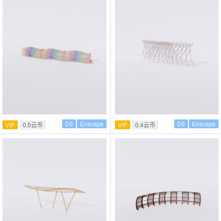
D5
Enscape
D5
Enscape
VIP
0.5云币
VIP
0.4云币