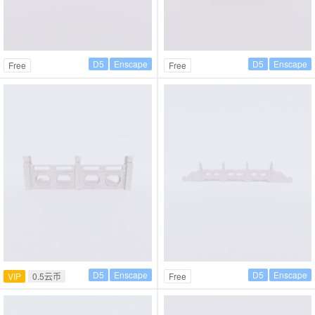
D5
Enscape
D5
Enscape
Free
Free
D5
Enscape
D5
Enscape
VIP
0.5云币
Free