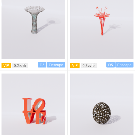
D5
Enscape
D5
Enscape
VIP
0.2云币
VIP
0.3云币