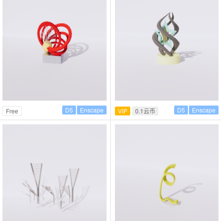
D5
Enscape
D5
Enscape
Free
VIP
0.1云币