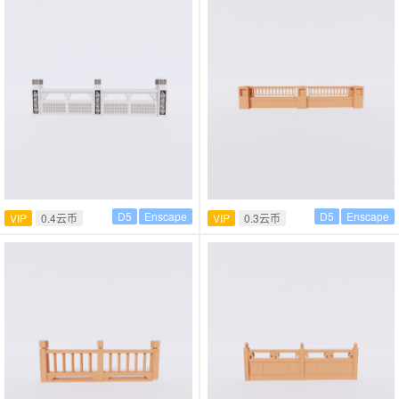
D5
Enscape
D5
Enscape
VIP
0.4云币
VIP
0.3云币