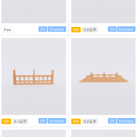
D5
Enscape
D5
Enscape
Free
VIP
0.5云币
D5
Enscape
D5
Enscape
VIP
0.1云币
VIP
0.2云币