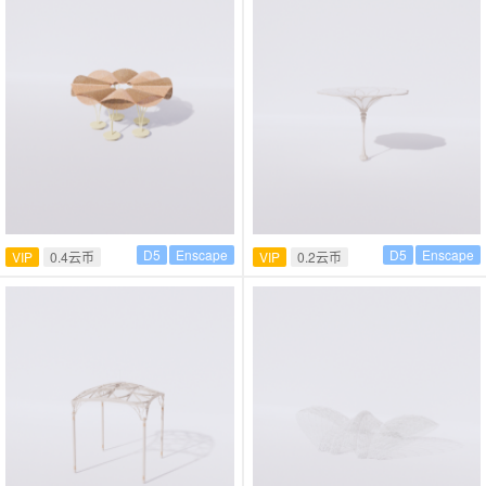
D5
Enscape
D5
Enscape
VIP
0.4云币
VIP
0.2云币