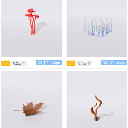
D5
Enscape
D5
Enscape
VIP
0.2云币
VIP
0.1云币