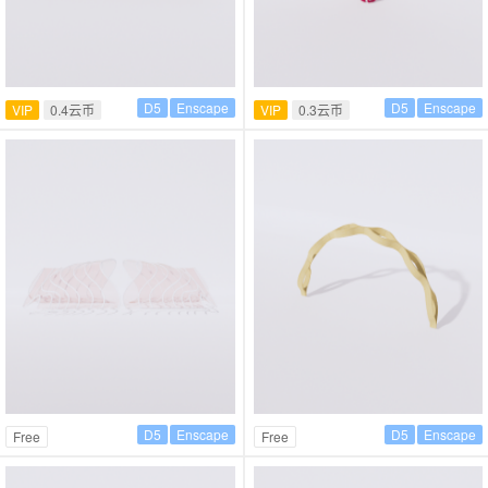
D5
Enscape
D5
Enscape
VIP
0.4云币
VIP
0.3云币
D5
Enscape
D5
Enscape
Free
Free