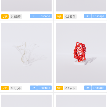
D5
Enscape
D5
Enscape
VIP
0.3云币
VIP
0.5云币
D5
Enscape
D5
Enscape
VIP
0.1云币
VIP
0.1云币