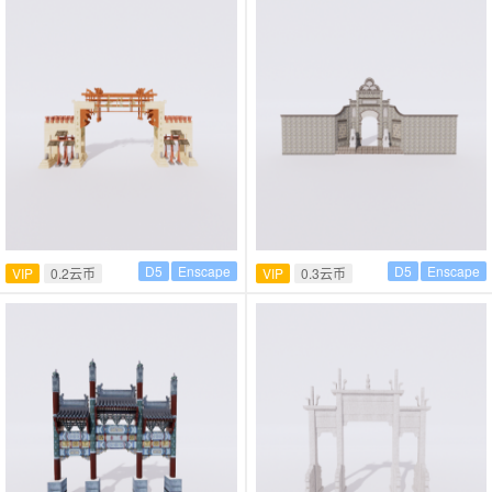
D5
Enscape
D5
Enscape
VIP
0.2云币
VIP
0.3云币