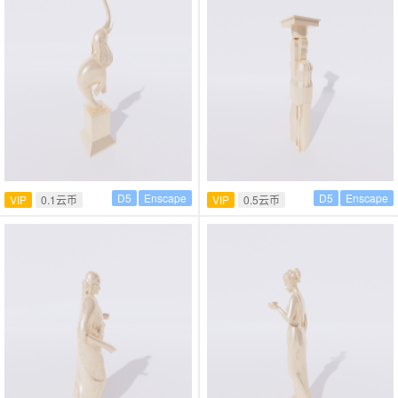
D5
Enscape
D5
Enscape
VIP
0.1云币
VIP
0.5云币