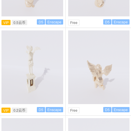
D5
Enscape
D5
Enscape
VIP
0.5云币
Free
D5
Enscape
D5
Enscape
VIP
0.2云币
Free