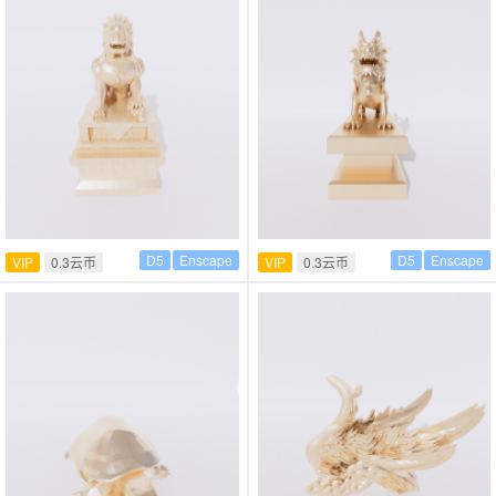
D5
Enscape
D5
Enscape
VIP
0.3云币
VIP
0.3云币