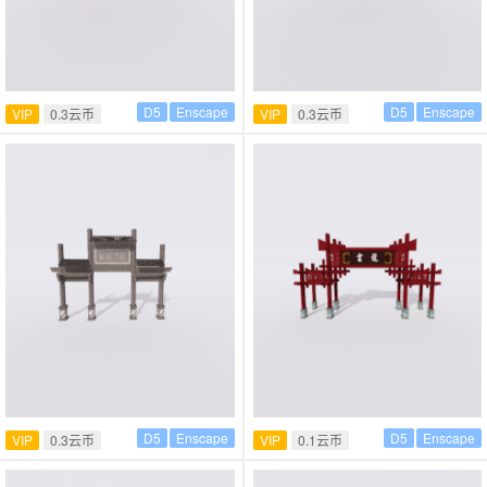
D5
Enscape
D5
Enscape
VIP
0.3云币
VIP
0.3云币
D5
Enscape
D5
Enscape
VIP
0.3云币
VIP
0.1云币