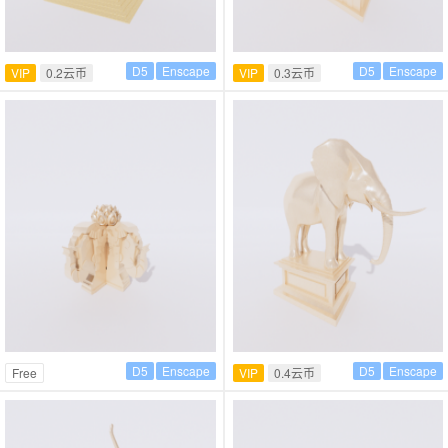
D5
Enscape
D5
Enscape
VIP
0.2云币
VIP
0.3云币
D5
Enscape
D5
Enscape
Free
VIP
0.4云币