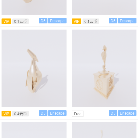
D5
Enscape
D5
Enscape
VIP
0.1云币
VIP
0.1云币
D5
Enscape
D5
Enscape
VIP
0.4云币
Free