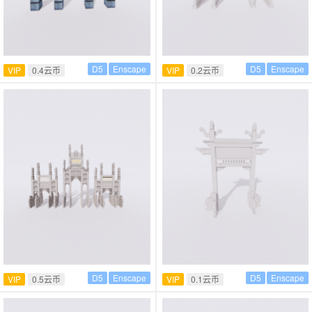
D5
Enscape
D5
Enscape
VIP
0.4云币
VIP
0.2云币
D5
Enscape
D5
Enscape
VIP
0.5云币
VIP
0.1云币