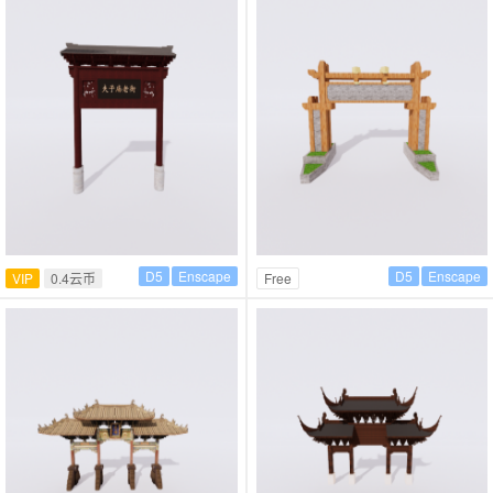
D5
Enscape
D5
Enscape
VIP
0.4云币
Free