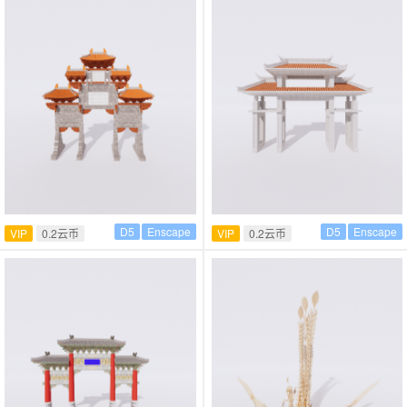
D5
Enscape
D5
Enscape
VIP
0.2云币
VIP
0.2云币