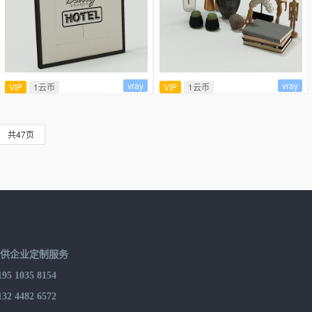
vray
vray
VIP
1云币
VIP
1云币
共47页
提供企业定制服务
 1035 8154
 4482 6572