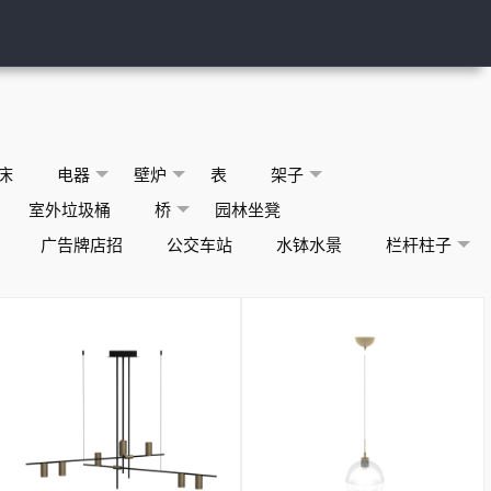
床
电器
壁炉
表
架子
室外垃圾桶
桥
园林坐凳
广告牌店招
公交车站
水钵水景
栏杆柱子