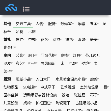
其他
交通工具
人物
服饰
数码3C
乐器
五金
龙
秋千
吊椅
吊床
婚礼
摆件
中式
花艺
灯具
铁艺
泡雕
舞美
宴会厅
室内
装饰
厨卫
门窗花格
桌椅
灯具
茶几边几
沙发
布艺
柜子
屏风隔断
床
电器
壁炉
表
架子
景观
雕塑小品
入口大门
水景喷泉温泉小品
廊架
动物模型
2D植物
中式亭子
艺术雕塑
室外垃圾桶
桥
园林坐凳
运动场健身器材设施
景墙
张拉膜
亭子
儿童设施
桌椅
护栏围栏
陶瓷罐子
古建场景小品
广告牌店招
公交车站
水钵水景
栏杆柱子
停车棚