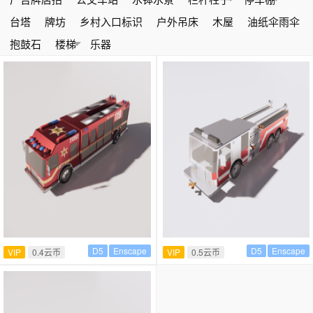
台塔
牌坊
乡村入口标识
户外吊床
木屋
油纸伞雨伞
抱鼓石
楼梯
乐器
D5
Enscape
D5
Enscape
VIP
0.4云币
VIP
0.5云币