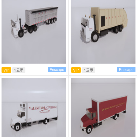
Enscape
Enscape
VIP
1云币
VIP
1云币