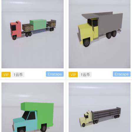
Enscape
Enscape
VIP
1云币
VIP
1云币