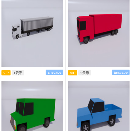
Enscape
Enscape
VIP
1云币
VIP
1云币