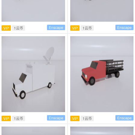
Enscape
Enscape
VIP
1云币
VIP
1云币
Enscape
Enscape
VIP
1云币
VIP
1云币