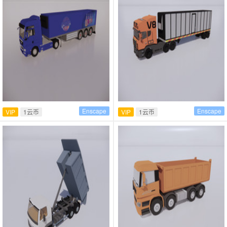
Enscape
Enscape
VIP
1云币
VIP
1云币