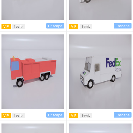
Enscape
Enscape
VIP
1云币
VIP
1云币
Enscape
Enscape
VIP
1云币
VIP
1云币