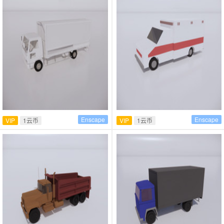
Enscape
Enscape
VIP
1云币
VIP
1云币