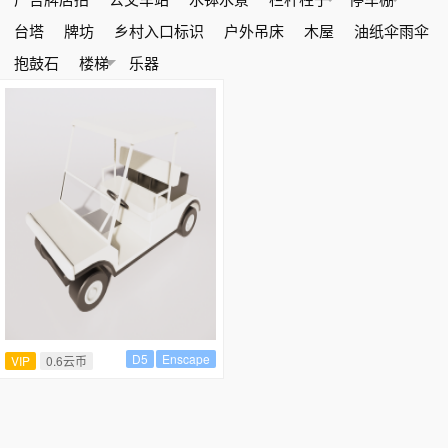
台塔
牌坊
乡村入口标识
户外吊床
木屋
油纸伞雨伞
抱鼓石
楼梯
乐器
D5
Enscape
VIP
0.6云币