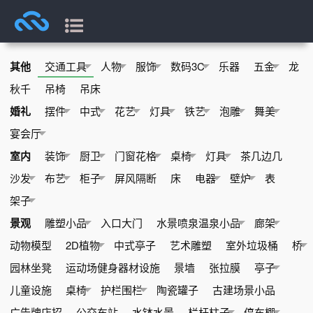
其他
交通工具
人物
服饰
数码3C
乐器
五金
龙
秋千
吊椅
吊床
婚礼
摆件
中式
花艺
灯具
铁艺
泡雕
舞美
宴会厅
室内
装饰
厨卫
门窗花格
桌椅
灯具
茶几边几
沙发
布艺
柜子
屏风隔断
床
电器
壁炉
表
架子
景观
雕塑小品
入口大门
水景喷泉温泉小品
廊架
动物模型
2D植物
中式亭子
艺术雕塑
室外垃圾桶
桥
园林坐凳
运动场健身器材设施
景墙
张拉膜
亭子
儿童设施
桌椅
护栏围栏
陶瓷罐子
古建场景小品
广告牌店招
公交车站
水钵水景
栏杆柱子
停车棚