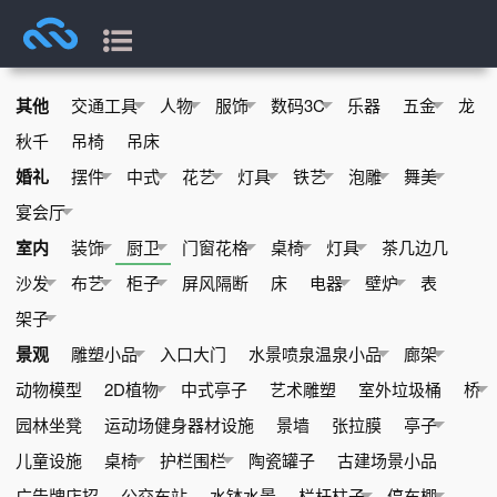
其他
交通工具
人物
服饰
数码3C
乐器
五金
龙
秋千
吊椅
吊床
婚礼
摆件
中式
花艺
灯具
铁艺
泡雕
舞美
宴会厅
室内
装饰
厨卫
门窗花格
桌椅
灯具
茶几边几
沙发
布艺
柜子
屏风隔断
床
电器
壁炉
表
架子
景观
雕塑小品
入口大门
水景喷泉温泉小品
廊架
动物模型
2D植物
中式亭子
艺术雕塑
室外垃圾桶
桥
园林坐凳
运动场健身器材设施
景墙
张拉膜
亭子
儿童设施
桌椅
护栏围栏
陶瓷罐子
古建场景小品
广告牌店招
公交车站
水钵水景
栏杆柱子
停车棚