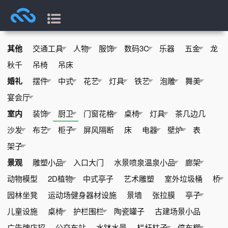
其他
交通工具
人物
服饰
数码3C
乐器
五金
龙
秋千
吊椅
吊床
婚礼
摆件
中式
花艺
灯具
铁艺
泡雕
舞美
宴会厅
室内
装饰
厨卫
门窗花格
桌椅
灯具
茶几边几
沙发
布艺
柜子
屏风隔断
床
电器
壁炉
表
架子
景观
雕塑小品
入口大门
水景喷泉温泉小品
廊架
动物模型
2D植物
中式亭子
艺术雕塑
室外垃圾桶
桥
园林坐凳
运动场健身器材设施
景墙
张拉膜
亭子
儿童设施
桌椅
护栏围栏
陶瓷罐子
古建场景小品
广告牌店招
公交车站
水钵水景
栏杆柱子
停车棚