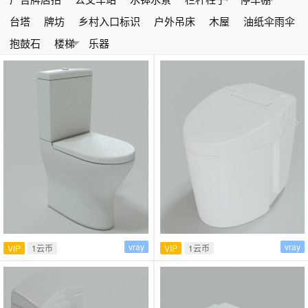
台塔
牌坊
乡村入口标识
户外吊床
木屋
油纸伞雨伞
抱鼓石
楼梯
乐器
vray
vray
VIP
1云币
VIP
1云币