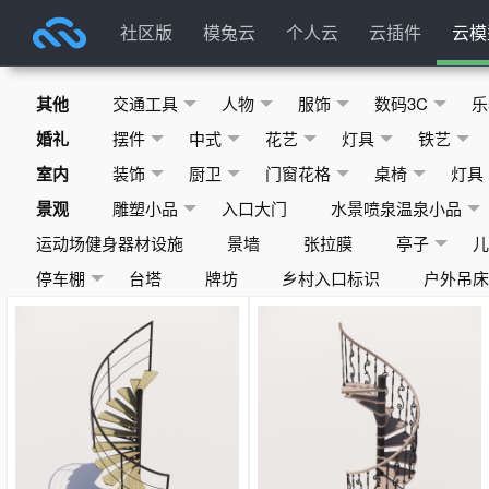
社区版
模兔云
个人云
云插件
云模
其他
交通工具
人物
服饰
数码3C
乐
婚礼
摆件
中式
花艺
灯具
铁艺
室内
装饰
厨卫
门窗花格
桌椅
灯具
景观
雕塑小品
入口大门
水景喷泉温泉小品
运动场健身器材设施
景墙
张拉膜
亭子
停车棚
台塔
牌坊
乡村入口标识
户外吊