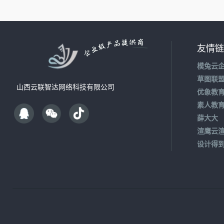
友情链
模兔云
草图联
山西云联智达网络科技有限公司
优象教
素人教
薛大大
渲鹰云
设计得