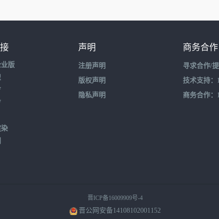
接
声明
商务合作
企业版
注册声明
寻求合作/
盟
版权声明
技术支持：195
育
隐私声明
商务合作：132
育
渲染
到
晋ICP备16009909号-4
晋公网安备14108102001152