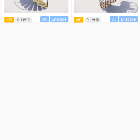
D5
Enscape
D5
Enscape
VIP
0.1云币
VIP
0.1云币