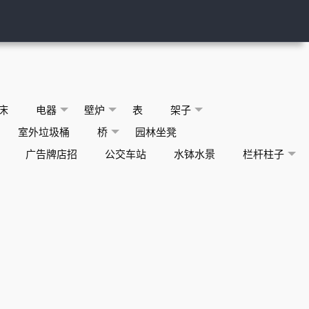
床
电器
壁炉
表
架子
室外垃圾桶
桥
园林坐凳
广告牌店招
公交车站
水钵水景
栏杆柱子