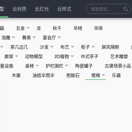
型
云材质
云灯光
云样式
器
五金
龙
秋千
吊椅
吊床
泡雕
舞美
宴会厅
茶几边几
沙发
布艺
柜子
屏风隔断
廊架
动物模型
2D植物
中式亭子
艺术雕塑
儿童设施
桌椅
护栏围栏
陶瓷罐子
古建场景小品
床
木屋
油纸伞雨伞
抱鼓石
楼梯
乐器