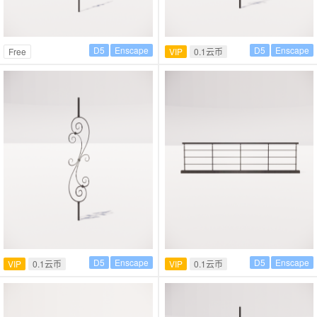
D5
Enscape
D5
Enscape
Free
VIP
0.1云币
D5
Enscape
D5
Enscape
VIP
0.1云币
VIP
0.1云币