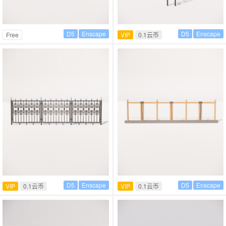
D5
Enscape
D5
Enscape
Free
VIP
0.1云币
D5
Enscape
D5
Enscape
VIP
0.1云币
VIP
0.1云币