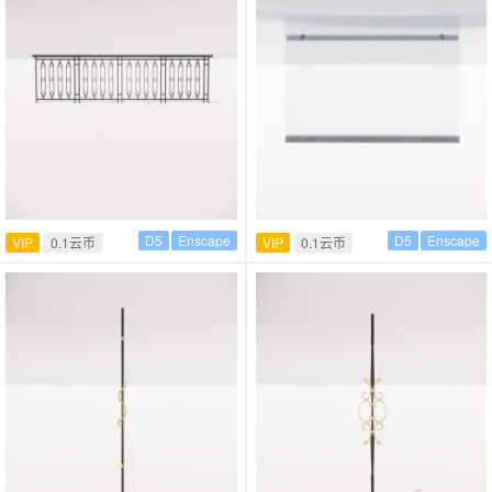
D5
Enscape
D5
Enscape
VIP
0.1云币
VIP
0.1云币