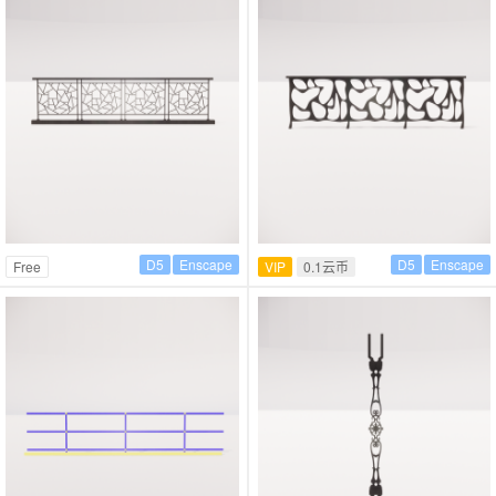
D5
Enscape
D5
Enscape
Free
VIP
0.1云币