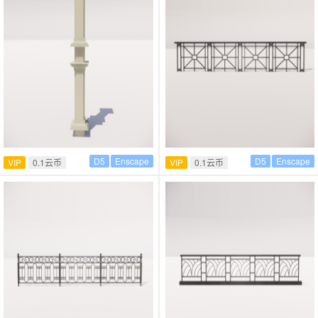
D5
Enscape
D5
Enscape
VIP
0.1云币
VIP
0.1云币