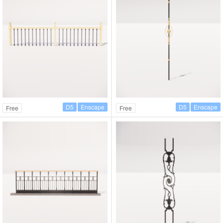
D5
Enscape
D5
Enscape
Free
Free