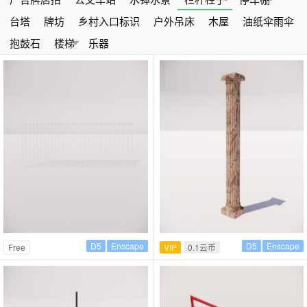
台塔
牌坊
乡村入口标识
户外吊床
木屋
油纸伞雨伞
抱鼓石
楼梯
乐器
D5
Enscape
D5
Enscape
Free
VIP
0.1云币