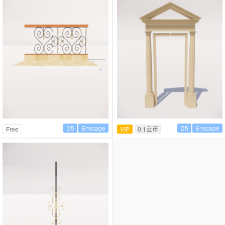
D5
Enscape
D5
Enscape
Free
VIP
0.1云币