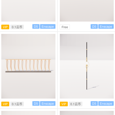
D5
Enscape
D5
Enscape
VIP
0.1云币
Free
D5
Enscape
D5
Enscape
VIP
0.1云币
VIP
0.1云币