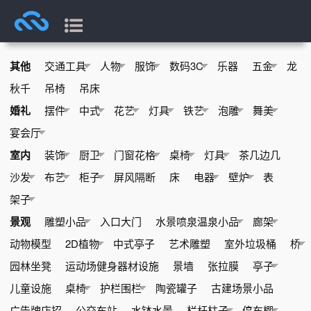
其他
交通工具
人物
服饰
数码3C
乐器
五金
龙
秋千
吊椅
吊床
婚礼
摆件
中式
花艺
灯具
铁艺
泡雕
舞美
宴会厅
室内
装饰
厨卫
门窗花格
桌椅
灯具
茶几边几
沙发
布艺
柜子
屏风隔断
床
电器
壁炉
表
架子
景观
雕塑小品
入口大门
水景喷泉温泉小品
廊架
动物模型
2D植物
中式亭子
艺术雕塑
室外垃圾桶
桥
园林坐凳
运动场健身器材设施
景墙
张拉膜
亭子
儿童设施
桌椅
护栏围栏
陶瓷罐子
古建场景小品
广告牌店招
公交车站
水钵水景
栏杆柱子
停车棚