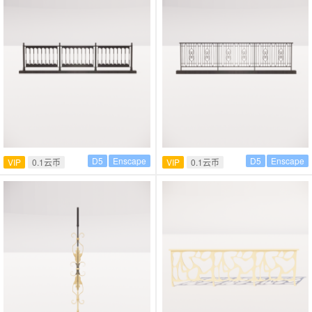
D5
Enscape
D5
Enscape
VIP
0.1云币
VIP
0.1云币