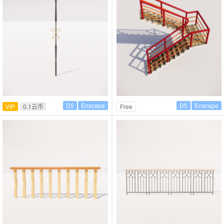
D5
Enscape
D5
Enscape
VIP
0.1云币
Free