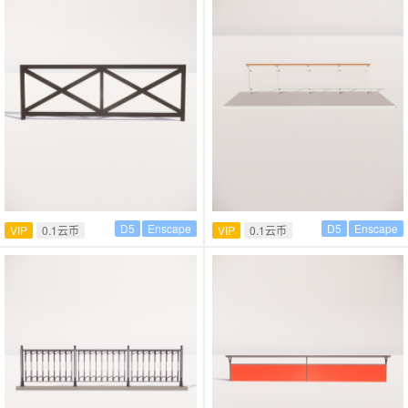
D5
Enscape
D5
Enscape
VIP
0.1云币
VIP
0.1云币