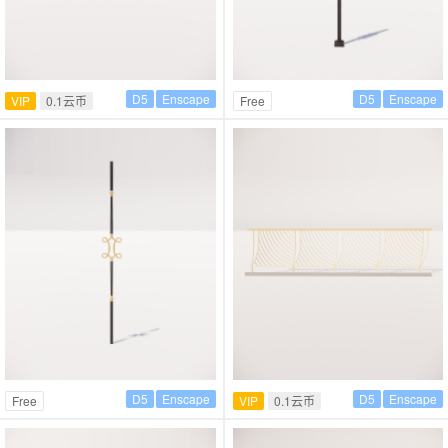
D5
Enscape
D5
Enscape
VIP
0.1云币
Free
D5
Enscape
D5
Enscape
Free
VIP
0.1云币