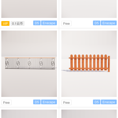
D5
Enscape
D5
Enscape
VIP
0.1云币
Free
D5
Enscape
D5
Enscape
Free
Free