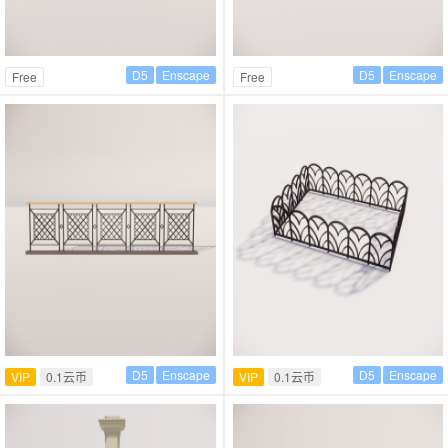
D5
Enscape
D5
Enscape
Free
Free
D5
Enscape
D5
Enscape
VIP
0.1云币
VIP
0.1云币