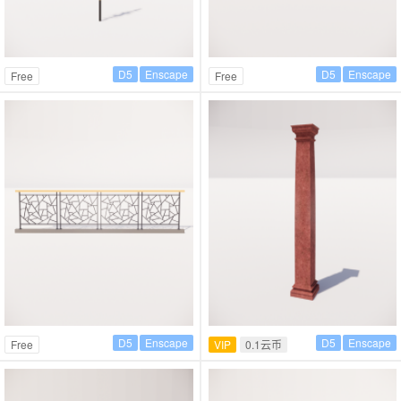
D5
Enscape
D5
Enscape
Free
Free
D5
Enscape
D5
Enscape
Free
VIP
0.1云币