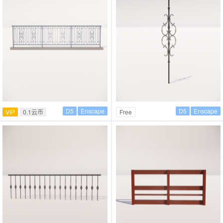
D5
Enscape
D5
Enscape
VIP
0.1云币
Free