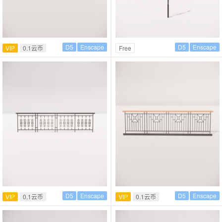
D5
Enscape
D5
Enscape
VIP
0.1云币
Free
D5
Enscape
D5
Enscape
VIP
0.1云币
VIP
0.1云币