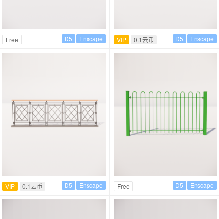
D5
Enscape
D5
Enscape
Free
VIP
0.1云币
D5
Enscape
D5
Enscape
VIP
0.1云币
Free