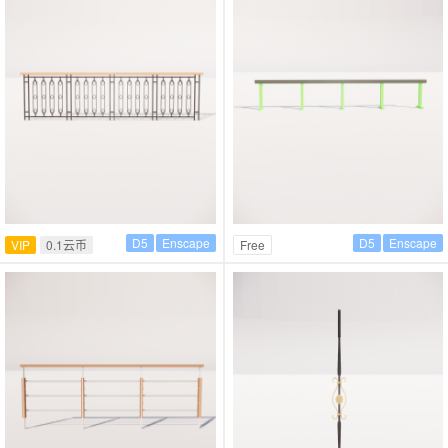
D5
Enscape
D5
Enscape
VIP
0.1云币
Free