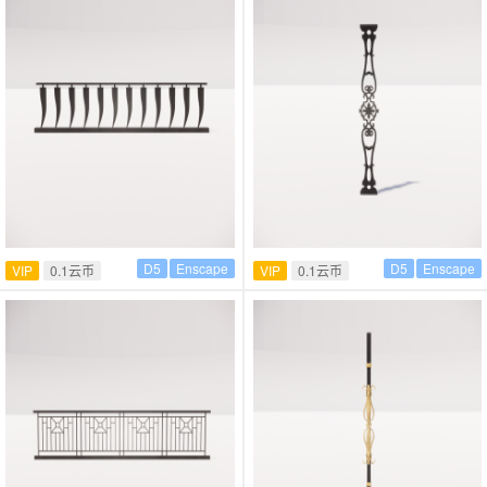
D5
Enscape
D5
Enscape
VIP
0.1云币
VIP
0.1云币