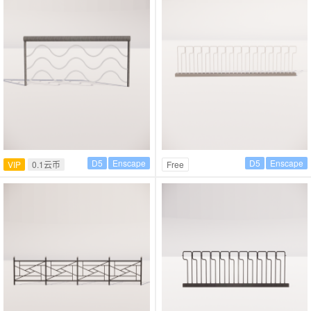
D5
Enscape
D5
Enscape
VIP
0.1云币
Free