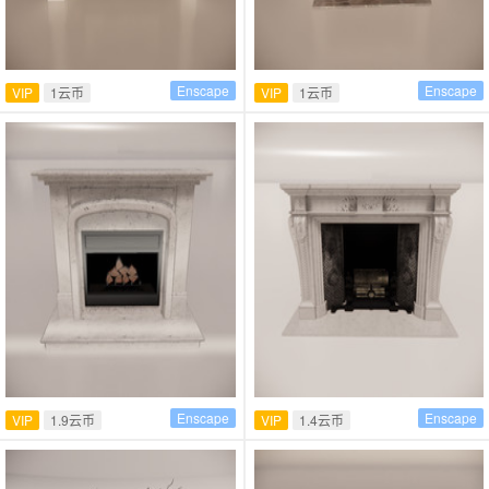
Enscape
Enscape
VIP
1云币
VIP
1云币
Enscape
Enscape
VIP
1.9云币
VIP
1.4云币