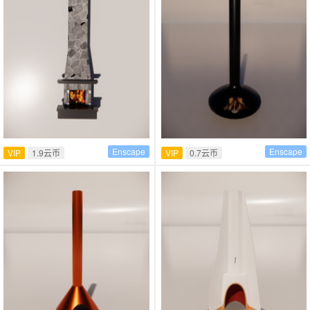
Enscape
Enscape
VIP
1.9云币
VIP
0.7云币