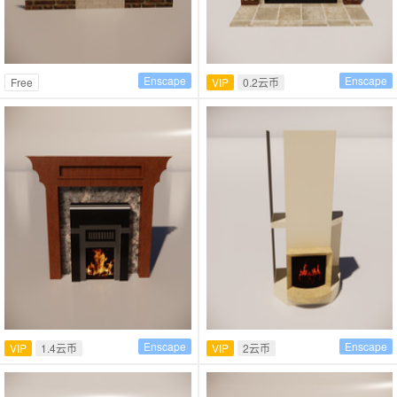
Enscape
Enscape
Free
VIP
0.2云币
Enscape
Enscape
VIP
1.4云币
VIP
2云币