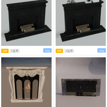
vray
vray
VIP
1云币
VIP
1云币