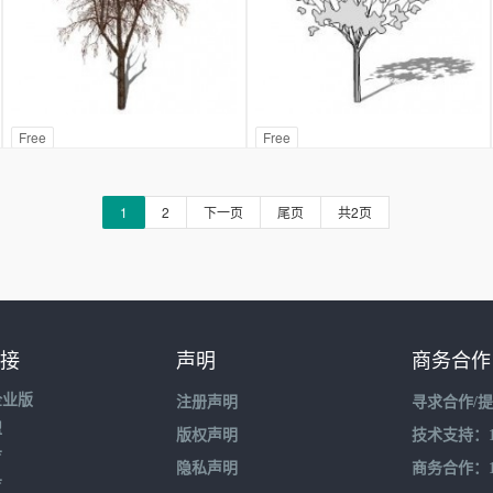
Free
Free
1
2
下一页
尾页
共2页
接
声明
商务合作
企业版
注册声明
寻求合作/
盟
版权声明
技术支持：195
育
隐私声明
商务合作：132
育