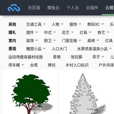
社区版
模兔云
个人云
云插件
云模
其他
交通工具
人物
服饰
数码3C
乐
婚礼
摆件
中式
花艺
灯具
铁艺
室内
装饰
厨卫
门窗花格
桌椅
灯具
景观
雕塑小品
入口大门
水景喷泉温泉小品
运动场健身器材设施
景墙
张拉膜
亭子
停车棚
台塔
牌坊
乡村入口标识
户外吊