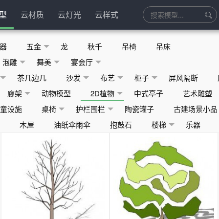
型
云材质
云灯光
云样式
器
五金
龙
秋千
吊椅
吊床
泡雕
舞美
宴会厅
茶几边几
沙发
布艺
柜子
屏风隔断
廊架
动物模型
2D植物
中式亭子
艺术雕塑
儿童设施
桌椅
护栏围栏
陶瓷罐子
古建场景小品
床
木屋
油纸伞雨伞
抱鼓石
楼梯
乐器