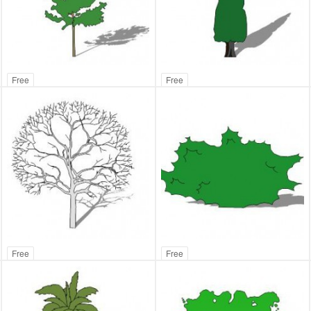
Free
Free
Free
Free