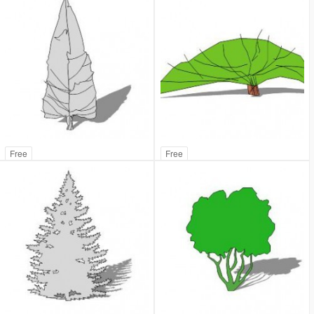
Free
Free