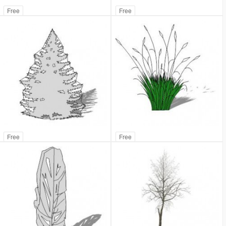
Free
Free
Free
Free