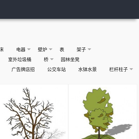
床
电器
壁炉
表
架子
室外垃圾桶
桥
园林坐凳
广告牌店招
公交车站
水钵水景
栏杆柱子