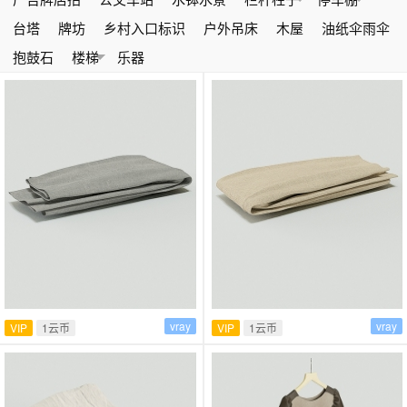
台塔
牌坊
乡村入口标识
户外吊床
木屋
油纸伞雨伞
抱鼓石
楼梯
乐器
vray
vray
VIP
1云币
VIP
1云币