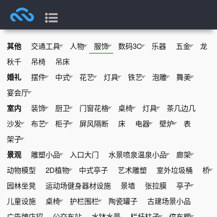
其他
交通工具
人物
服饰
数码3C
乐器
五金
龙
秋千
吊椅
吊床
婚礼
摆件
中式
花艺
灯具
铁艺
泡雕
舞美
宴会厅
室内
装饰
厨卫
门窗花格
桌椅
灯具
茶几边几
沙发
布艺
柜子
屏风隔断
床
电器
壁炉
表
架子
景观
雕塑小品
入口大门
水景喷泉温泉小品
廊架
动物模型
2D植物
中式亭子
艺术雕塑
室外垃圾桶
桥
园林坐凳
运动场健身器材设施
景墙
张拉膜
亭子
儿童设施
桌椅
护栏围栏
陶瓷罐子
古建场景小品
广告牌店招
公交车站
水钵水景
栏杆柱子
停车棚