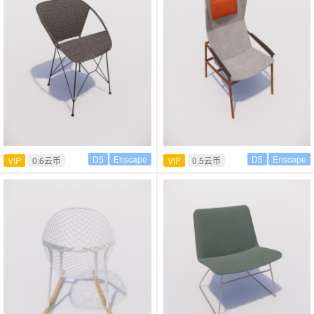
D5
Enscape
D5
Enscape
VIP
0.6云币
VIP
0.5云币