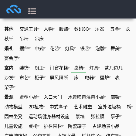
其他
交通工具
人物
服饰
数码3C
乐器
五金
龙
秋千
吊椅
吊床
婚礼
摆件
中式
花艺
灯具
铁艺
泡雕
舞美
宴会厅
室内
装饰
厨卫
门窗花格
桌椅
灯具
茶几边几
沙发
布艺
柜子
屏风隔断
床
电器
壁炉
表
架子
景观
雕塑小品
入口大门
水景喷泉温泉小品
廊架
动物模型
2D植物
中式亭子
艺术雕塑
室外垃圾桶
桥
园林坐凳
运动场健身器材设施
景墙
张拉膜
亭子
儿童设施
桌椅
护栏围栏
陶瓷罐子
古建场景小品
广告牌店招
公交车站
水钵水景
栏杆柱子
停车棚