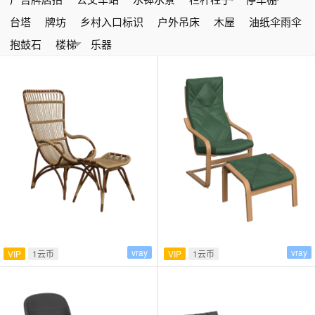
台塔
牌坊
乡村入口标识
户外吊床
木屋
油纸伞雨伞
抱鼓石
楼梯
乐器
vray
vray
VIP
1云币
VIP
1云币