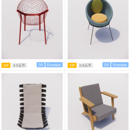
D5
Enscape
D5
Enscape
VIP
0.5云币
VIP
0.6云币