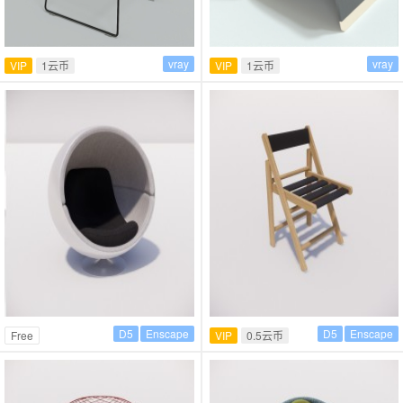
vray
vray
VIP
1云币
VIP
1云币
D5
Enscape
D5
Enscape
Free
VIP
0.5云币