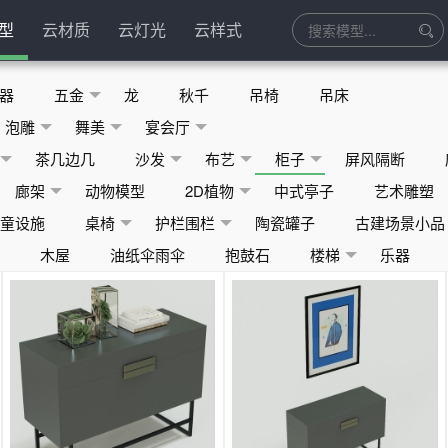
型
云材质
云灯光
云样式
器
五金
龙
秋千
吊椅
吊床
泡雕
舞美
宴会厅
茶几边几
沙发
布艺
柜子
屏风隔断
廊架
动物模型
2D植物
中式亭子
艺术雕塑
儿童设施
桌椅
护栏围栏
陶瓷罐子
古建场景小品
床
木屋
油纸伞雨伞
抱鼓石
楼梯
乐器