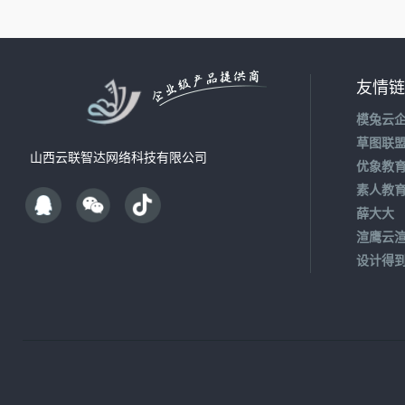
友情链
模兔云
草图联
山西云联智达网络科技有限公司
优象教
素人教
薛大大
渲鹰云
设计得