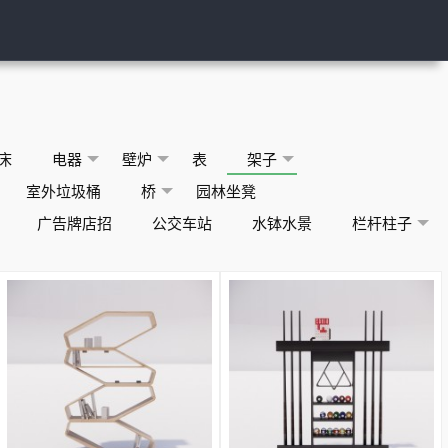
床
电器
壁炉
表
架子
室外垃圾桶
桥
园林坐凳
广告牌店招
公交车站
水钵水景
栏杆柱子