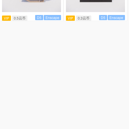
D5
Enscape
D5
Enscape
VIP
0.5云币
VIP
0.3云币