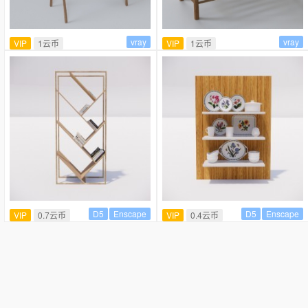
vray
vray
VIP
1云币
VIP
1云币
D5
Enscape
D5
Enscape
VIP
0.7云币
VIP
0.4云币