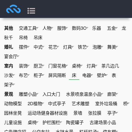
其他
交通工具
人物
服饰
数码3C
乐器
五金
龙
秋千
吊椅
吊床
婚礼
摆件
中式
花艺
灯具
铁艺
泡雕
舞美
宴会厅
室内
装饰
厨卫
门窗花格
桌椅
灯具
茶几边几
沙发
布艺
柜子
屏风隔断
床
电器
壁炉
表
架子
景观
雕塑小品
入口大门
水景喷泉温泉小品
廊架
动物模型
2D植物
中式亭子
艺术雕塑
室外垃圾桶
桥
园林坐凳
运动场健身器材设施
景墙
张拉膜
亭子
儿童设施
桌椅
护栏围栏
陶瓷罐子
古建场景小品
广告牌店招
公交车站
水钵水景
栏杆柱子
停车棚