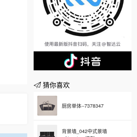
猜你喜欢
厨房单体--7378347
背景墙_042中式景墙