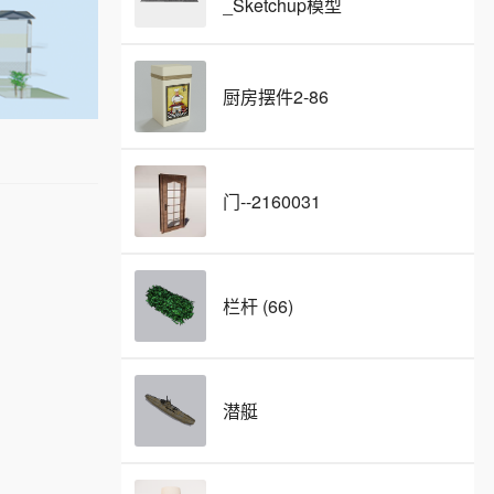
_Sketchup模型
厨房摆件2-86
门--2160031
栏杆 (66)
潜艇