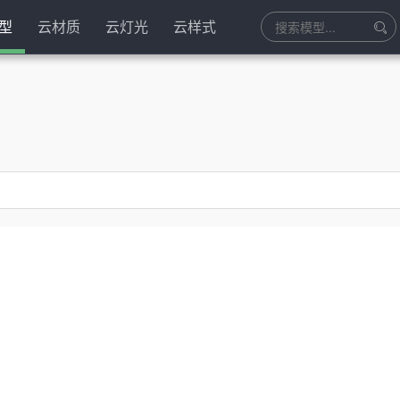
型
云材质
云灯光
云样式