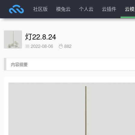
社区版
模兔云
个人云
云插件
云模
灯22.8.24
2022-08-06
882
内容纲要