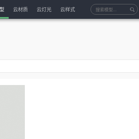
型
云材质
云灯光
云样式