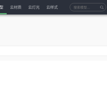
型
云材质
云灯光
云样式