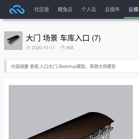
社区版
模兔云
个人云
云插件
云模
大门 场景 车库入口 (7)
2020-10-11
908
内容纲要 景观,入口大门,Sketchup模型，草图大师模型