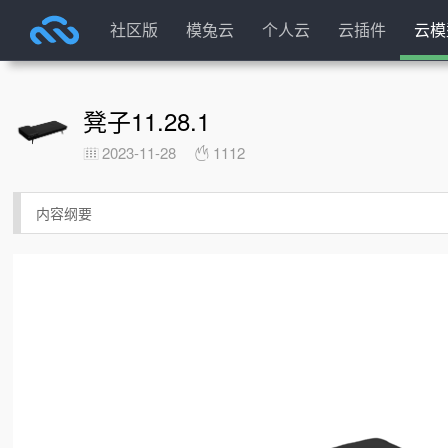
社区版
模兔云
个人云
云插件
云模
凳子11.28.1
2023-11-28
1112
内容纲要