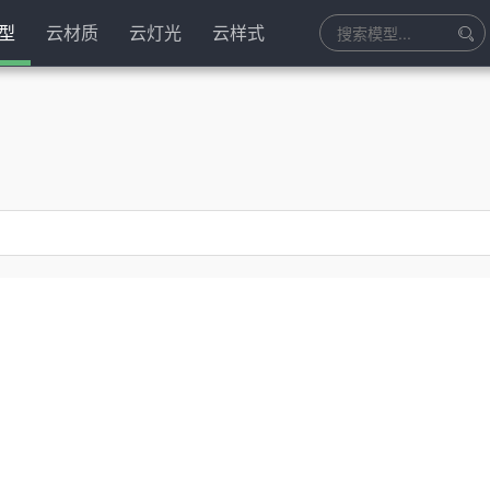
型
云材质
云灯光
云样式