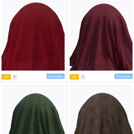
Enscape
Enscape
VIP
1
VIP
1