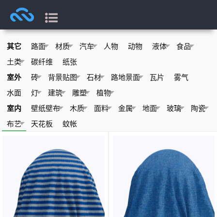
其它
路面
材质
汽车
人物
动物
液体
食品
土类
碳纤维
纸张
室外
砖
背景贴图
石材
路地景面
瓦片
雾气
水面
灯
建筑
雕塑
植物
室内
壁纸壁布
木质
面料
金属
地面
玻璃
陶瓷
布艺
天花板
蚊帐