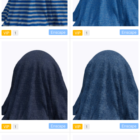
Enscape
Enscape
VIP
1
VIP
1
Enscape
Enscape
VIP
1
VIP
1