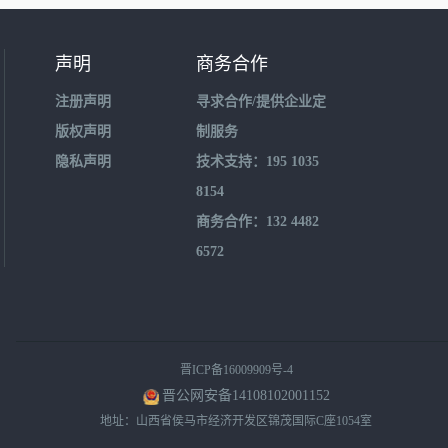
声明
商务合作
注册声明
寻求合作/提供企业定
版权声明
制服务
隐私声明
技术支持：195 1035
8154
商务合作：132 4482
6572
晋ICP备16009909号-4
晋公网安备14108102001152
地址：山西省侯马市经济开发区锦茂国际C座1054室