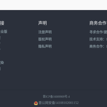
接
声明
商务合作
企业版
注册声明
寻求合作/
盟
版权声明
技术支持：195
育
隐私声明
商务合作：132
育
渲染
到
晋ICP备16009909号-4
晋公网安备14108102001152