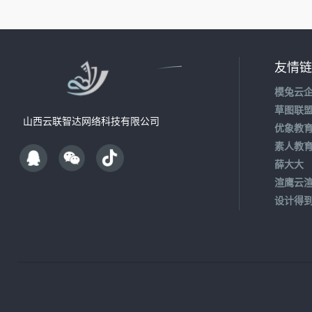
友情链
模兔云
草图联
山西云联智达网络科技有限公司
优象教
素人教
薛大大
渲鹰云
设计得