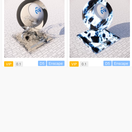
D5
Enscape
D5
Enscape
VIP
0.1
VIP
0.1