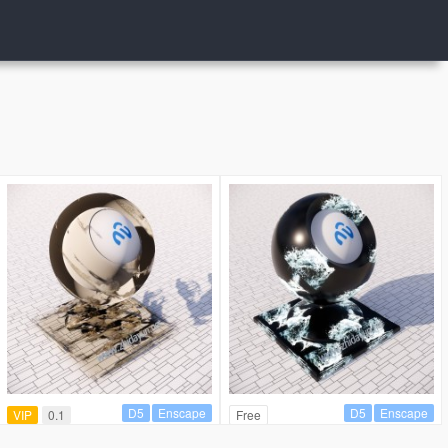
D5
Enscape
D5
Enscape
VIP
0.1
Free