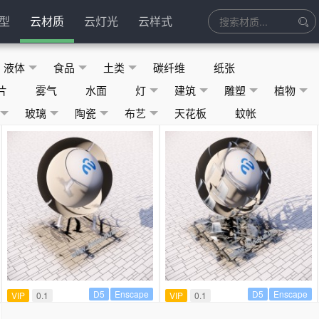
型
云材质
云灯光
云样式
液体
食品
土类
碳纤维
纸张
片
雾气
水面
灯
建筑
雕塑
植物
玻璃
陶瓷
布艺
天花板
蚊帐
D5
Enscape
D5
Enscape
VIP
0.1
VIP
0.1