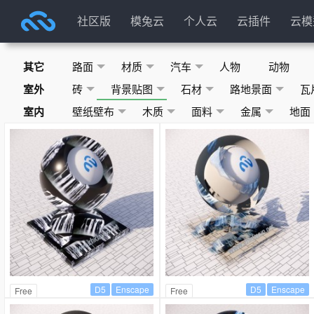
社区版
模兔云
个人云
云插件
云模
其它
路面
材质
汽车
人物
动物
室外
砖
背景贴图
石材
路地景面
瓦
室内
壁纸壁布
木质
面料
金属
地面
D5
Enscape
D5
Enscape
Free
Free