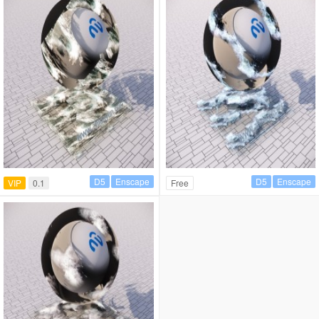
D5
Enscape
D5
Enscape
VIP
0.1
Free