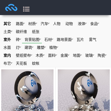
其它
路面
材质
汽车
人物
动物
液体
食品
土类
碳纤维
纸张
室外
砖
背景贴图
石材
路地景面
瓦片
雾气
水面
灯
建筑
雕塑
植物
室内
壁纸壁布
木质
面料
金属
地面
玻璃
陶瓷
布艺
天花板
蚊帐