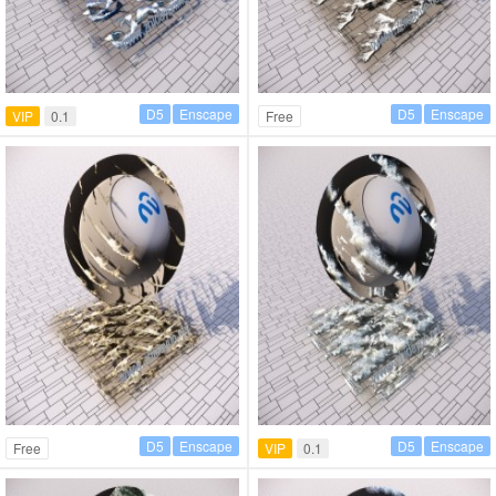
D5
Enscape
D5
Enscape
VIP
0.1
Free
D5
Enscape
D5
Enscape
Free
VIP
0.1