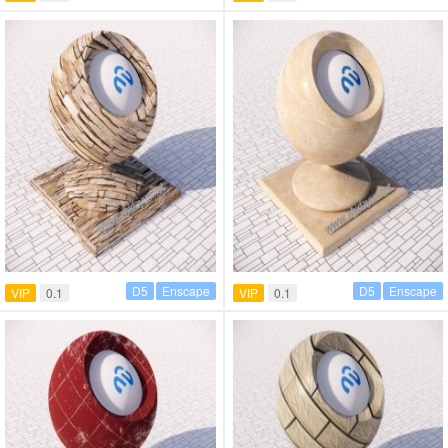
D5
Enscape
D5
Enscape
VIP
0.1
VIP
0.1