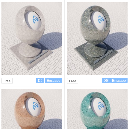
D5
Enscape
D5
Enscape
Free
Free