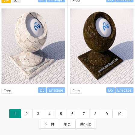
VIP
0.1
Free
D5
Enscape
D5
Enscape
Free
Free
1
2
3
4
5
6
7
8
9
10
下一页
尾页
共14页