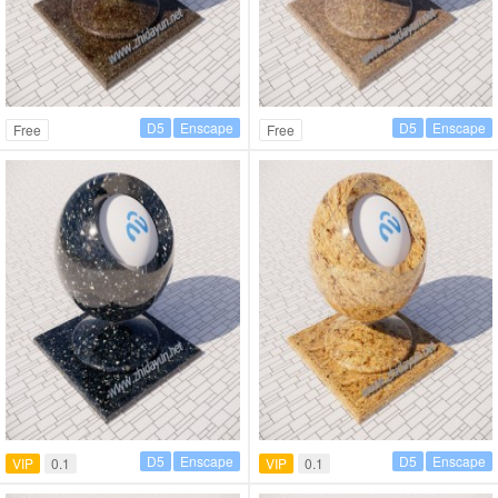
D5
Enscape
D5
Enscape
Free
Free
D5
Enscape
D5
Enscape
VIP
0.1
VIP
0.1