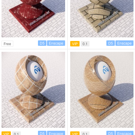
D5
Enscape
D5
Enscape
Free
VIP
0.1
D5
Enscape
D5
Enscape
VIP
0.1
VIP
0.1