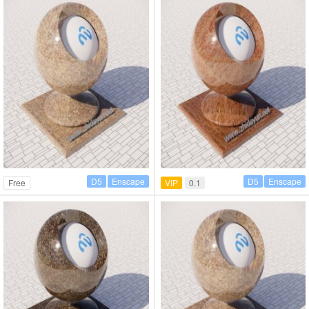
D5
Enscape
D5
Enscape
Free
VIP
0.1