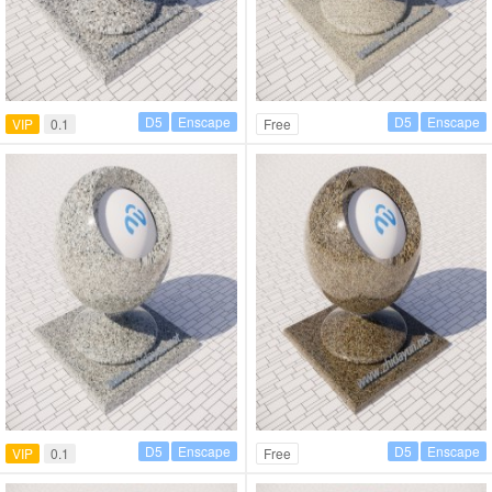
D5
Enscape
D5
Enscape
VIP
0.1
Free
D5
Enscape
D5
Enscape
VIP
0.1
Free