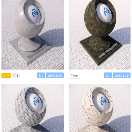
D5
Enscape
D5
Enscape
VIP
0.1
Free