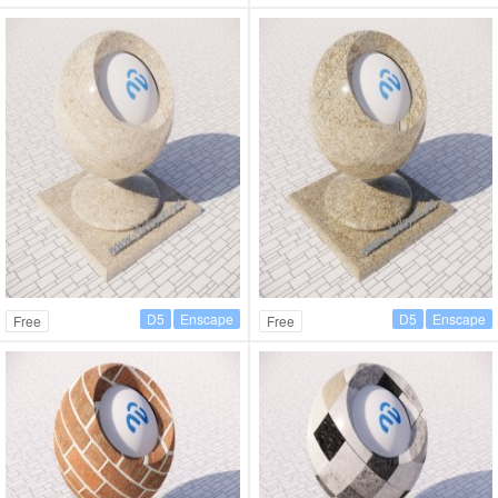
D5
Enscape
D5
Enscape
Free
Free