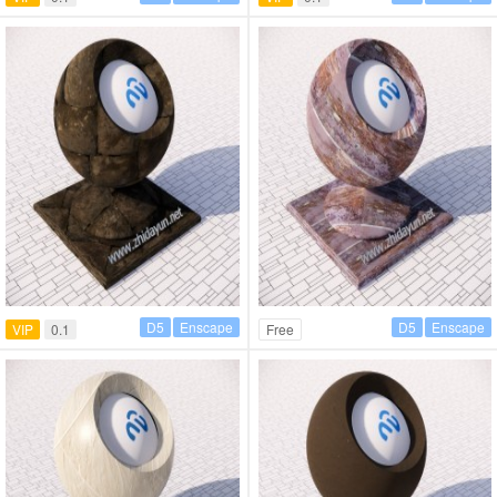
D5
Enscape
D5
Enscape
VIP
0.1
Free