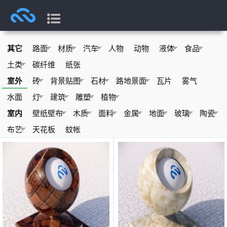
其它
路面
材质
汽车
人物
动物
液体
食品
土类
碳纤维
纸张
室外
砖
背景贴图
石材
路地景面
瓦片
雾气
水面
灯
建筑
雕塑
植物
室内
壁纸壁布
木质
面料
金属
地面
玻璃
陶瓷
布艺
天花板
蚊帐