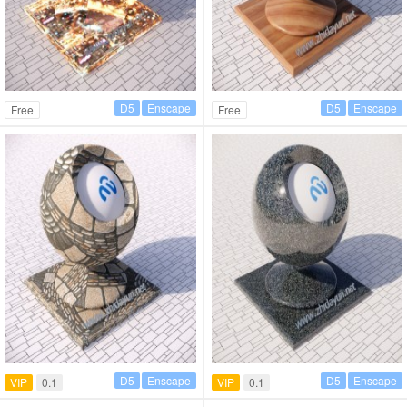
D5
Enscape
D5
Enscape
Free
Free
D5
Enscape
D5
Enscape
VIP
0.1
VIP
0.1