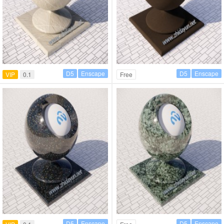
D5
Enscape
D5
Enscape
VIP
0.1
Free
D5
Enscape
D5
Enscape