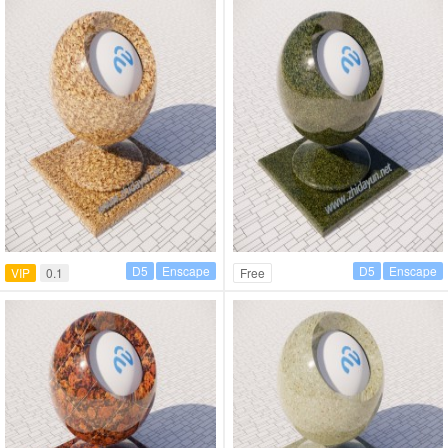
D5
Enscape
D5
Enscape
VIP
0.1
Free