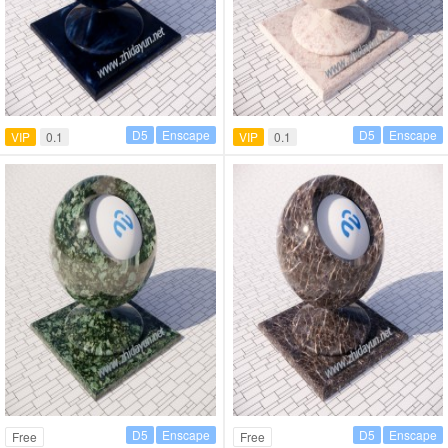
D5
Enscape
D5
Enscape
VIP
0.1
VIP
0.1
D5
Enscape
D5
Enscape
Free
Free