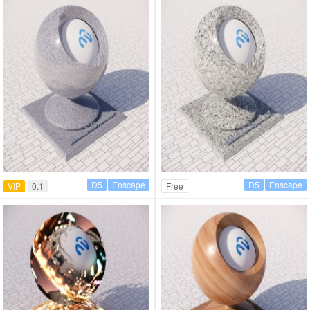
D5
Enscape
D5
Enscape
VIP
0.1
Free