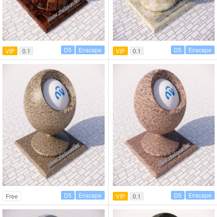
D5
Enscape
D5
Enscape
VIP
0.1
VIP
0.1
D5
Enscape
D5
Enscape
Free
VIP
0.1