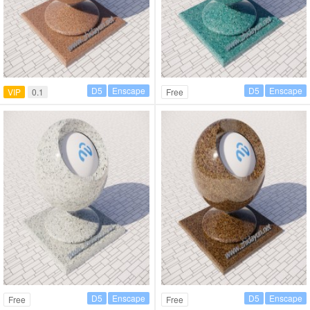
D5
Enscape
D5
Enscape
VIP
0.1
Free
D5
Enscape
D5
Enscape
Free
Free