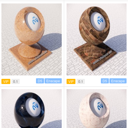
D5
Enscape
D5
Enscape
VIP
0.1
VIP
0.1