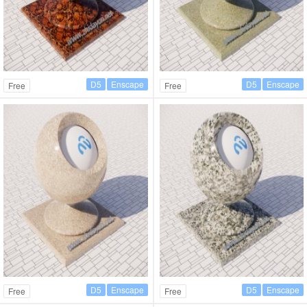
D5
Enscape
D5
Enscape
Free
Free
D5
Enscape
D5
Enscape
Free
Free