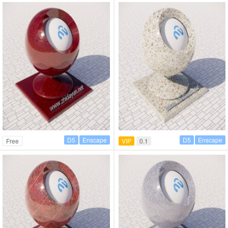
D5
Enscape
D5
Enscape
Free
VIP
0.1