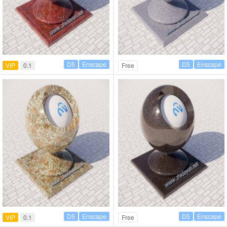
D5
Enscape
D5
Enscape
VIP
0.1
Free
D5
Enscape
D5
Enscape
VIP
0.1
Free