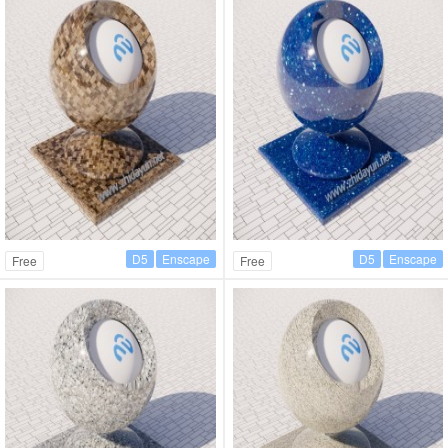
D5
Enscape
D5
Enscape
Free
Free