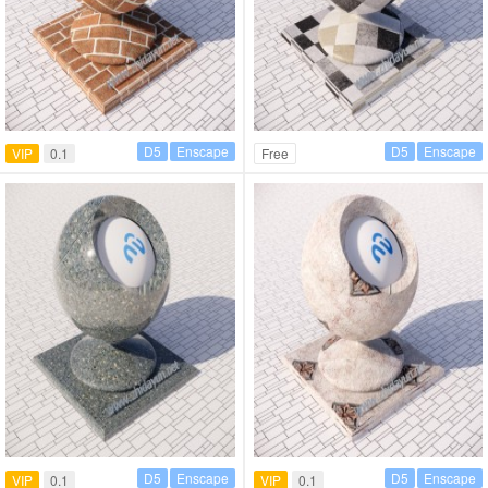
D5
Enscape
D5
Enscape
VIP
0.1
Free
D5
Enscape
D5
Enscape
VIP
0.1
VIP
0.1