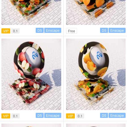
D5
Enscape
D5
Enscape
VIP
0.1
Free
D5
Enscape
D5
Enscape
VIP
0.1
VIP
0.1