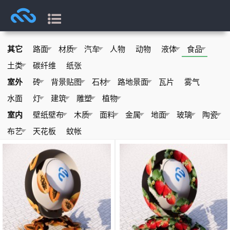
其它
路面
材质
汽车
人物
动物
液体
食品
土类
碳纤维
纸张
室外
砖
背景贴图
石材
路地景面
瓦片
雾气
水面
灯
建筑
雕塑
植物
室内
壁纸壁布
木质
面料
金属
地面
玻璃
陶瓷
布艺
天花板
蚊帐