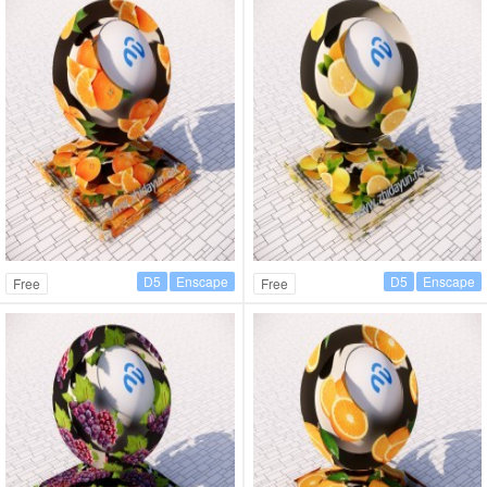
D5
Enscape
D5
Enscape
Free
Free