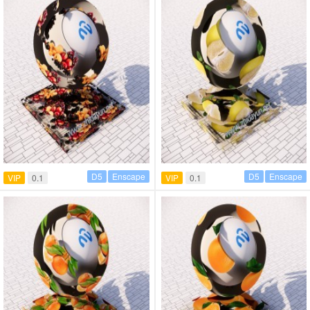
D5
Enscape
D5
Enscape
VIP
0.1
VIP
0.1