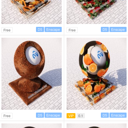
D5
Enscape
D5
Enscape
Free
Free
D5
Enscape
D5
Enscape
Free
VIP
0.1