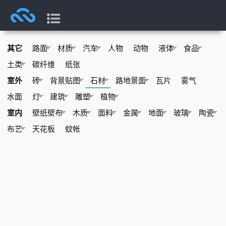
其它
路面
材质
汽车
人物
动物
液体
食品
土类
碳纤维
纸张
室外
砖
背景贴图
石材
路地景面
瓦片
雾气
水面
灯
建筑
雕塑
植物
室内
壁纸壁布
木质
面料
金属
地面
玻璃
陶瓷
布艺
天花板
蚊帐